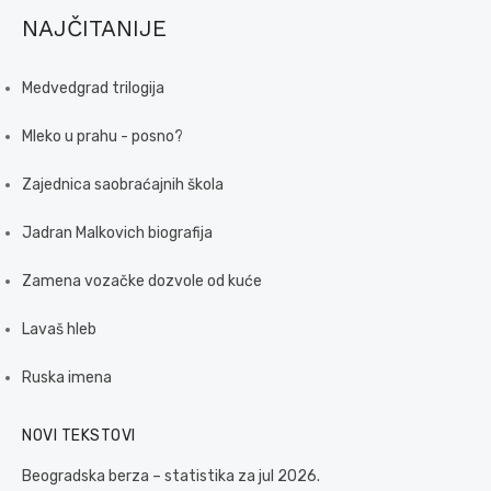
NAJČITANIJE
Medvedgrad trilogija
Mleko u prahu - posno?
Zajednica saobraćajnih škola
Jadran Malkovich biografija
Zamena vozačke dozvole od kuće
Lavaš hleb
Ruska imena
NOVI TEKSTOVI
Beogradska berza – statistika za jul 2026.