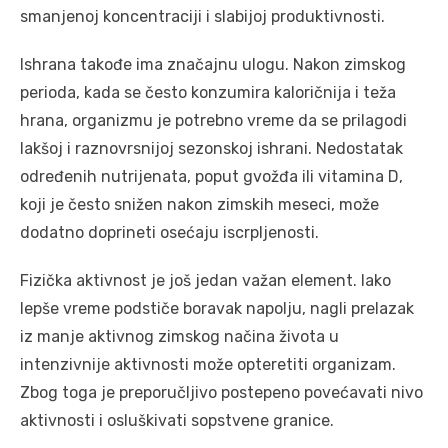
smanjenoj koncentraciji i slabijoj produktivnosti.
Ishrana takođe ima značajnu ulogu. Nakon zimskog
perioda, kada se često konzumira kaloričnija i teža
hrana, organizmu je potrebno vreme da se prilagodi
lakšoj i raznovrsnijoj sezonskoj ishrani. Nedostatak
određenih nutrijenata, poput gvožđa ili vitamina D,
koji je često snižen nakon zimskih meseci, može
dodatno doprineti osećaju iscrpljenosti.
Fizička aktivnost je još jedan važan element. Iako
lepše vreme podstiče boravak napolju, nagli prelazak
iz manje aktivnog zimskog načina života u
intenzivnije aktivnosti može opteretiti organizam.
Zbog toga je preporučljivo postepeno povećavati nivo
aktivnosti i osluškivati sopstvene granice.