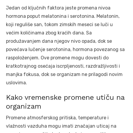
Jedan od ključnih faktora jeste promena nivoa
hormona poput melatonina i serotonina. Melatonin,
koji reguliše san, tokom zimskih meseci se luči u
većim količinama zbog kraćih dana. Sa
produžavanjem dana njegov nivo opada, dok se
povećava lučenje serotonina, hormona povezanog sa
raspoloženjem. Ove promene mogu dovesti do
kratkotrajnog osećaja iscrpljenosti, razdražljivosti i
manjka fokusa, dok se organizam ne prilagodi novim
uslovima.
Kako vremenske promene utiču na
organizam
Promene atmosferskog pritiska, temperature i
vlažnosti vazduha mogu imati značajan uticaj na