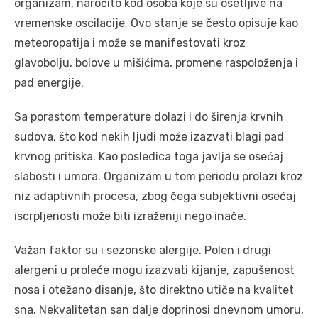
organizam, naročito kod osoba koje su osetljive na
vremenske oscilacije. Ovo stanje se često opisuje kao
meteoropatija i može se manifestovati kroz
glavobolju, bolove u mišićima, promene raspoloženja i
pad energije.
Sa porastom temperature dolazi i do širenja krvnih
sudova, što kod nekih ljudi može izazvati blagi pad
krvnog pritiska. Kao posledica toga javlja se osećaj
slabosti i umora. Organizam u tom periodu prolazi kroz
niz adaptivnih procesa, zbog čega subjektivni osećaj
iscrpljenosti može biti izraženiji nego inače.
Važan faktor su i sezonske alergije. Polen i drugi
alergeni u proleće mogu izazvati kijanje, zapušenost
nosa i otežano disanje, što direktno utiče na kvalitet
sna. Nekvalitetan san dalje doprinosi dnevnom umoru,