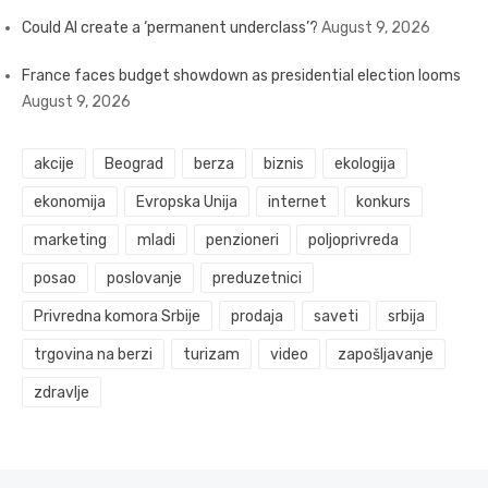
Could AI create a ‘permanent underclass’?
August 9, 2026
France faces budget showdown as presidential election looms
August 9, 2026
akcije
Beograd
berza
biznis
ekologija
ekonomija
Evropska Unija
internet
konkurs
marketing
mladi
penzioneri
poljoprivreda
posao
poslovanje
preduzetnici
Privredna komora Srbije
prodaja
saveti
srbija
trgovina na berzi
turizam
video
zapošljavanje
zdravlje