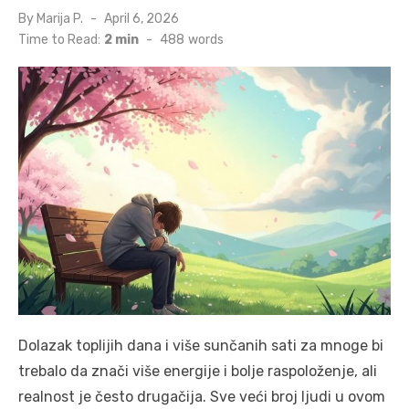
Posted
By
Marija P.
April 6, 2026
on
Time to Read:
2 min
-
488
words
Dolazak toplijih dana i više sunčanih sati za mnoge bi
trebalo da znači više energije i bolje raspoloženje, ali
realnost je često drugačija. Sve veći broj ljudi u ovom