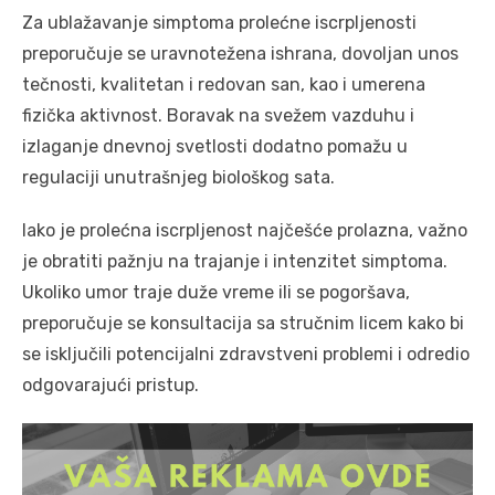
Za ublažavanje simptoma prolećne iscrpljenosti
preporučuje se uravnotežena ishrana, dovoljan unos
tečnosti, kvalitetan i redovan san, kao i umerena
fizička aktivnost. Boravak na svežem vazduhu i
izlaganje dnevnoj svetlosti dodatno pomažu u
regulaciji unutrašnjeg biološkog sata.
Iako je prolećna iscrpljenost najčešće prolazna, važno
je obratiti pažnju na trajanje i intenzitet simptoma.
Ukoliko umor traje duže vreme ili se pogoršava,
preporučuje se konsultacija sa stručnim licem kako bi
se isključili potencijalni zdravstveni problemi i odredio
odgovarajući pristup.