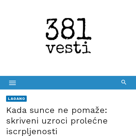
Skip
to
content
LAGANO
Kada sunce ne pomaže:
skriveni uzroci prolećne
iscrpljenosti