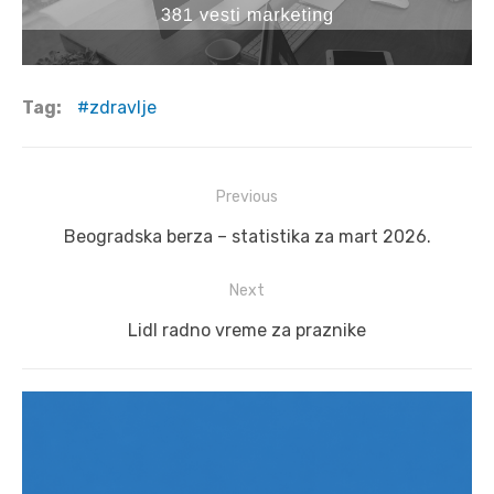
Tag:
zdravlje
Post
Previous
navigation
Previous
Beogradska berza – statistika za mart 2026.
post:
Next
Next
Lidl radno vreme za praznike
post: