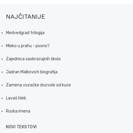
NAJČITANIJE
Medvedgrad trilogija
Mleko u prahu - posno?
Zajednica saobraćajnih škola
Jadran Malkovich biografija
Zamena vozačke dozvole od kuće
Lavaš hleb
Ruska imena
NOVI TEKSTOVI