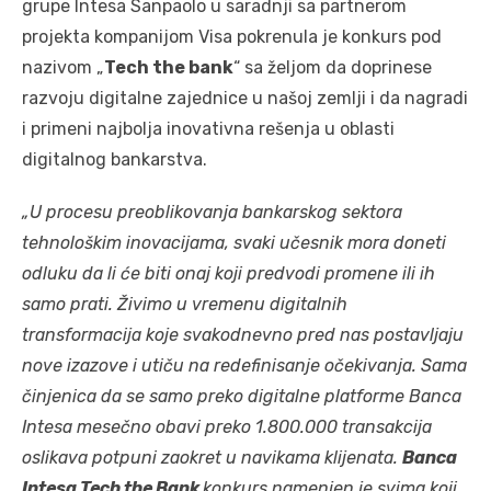
grupe Intesa Sanpaolo u saradnji sa partnerom
projekta kompanijom Visa pokrenula je konkurs pod
nazivom „
Tech the bank
“ sa željom da doprinese
razvoju digitalne zajednice u našoj zemlji i da nagradi
i primeni najbolja inovativna rešenja u oblasti
digitalnog bankarstva.
„U procesu preoblikovanja bankarskog sektora
tehnološkim inovacijama, svaki učesnik mora doneti
odluku da li će biti onaj koji predvodi promene ili ih
samo prati. Živimo u vremenu digitalnih
transformacija koje svakodnevno pred nas postavljaju
nove izazove i utiču na redefinisanje očekivanja. Sama
činjenica da se samo preko digitalne platforme Banca
Intesa mesečno obavi preko 1.800.000 transakcija
oslikava potpuni zaokret u navikama klijenata.
Banca
Intesa Tech the Bank
konkurs namenjen je svima koji