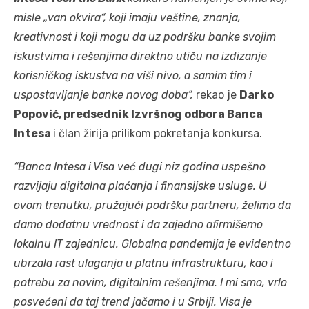
misle „van okvira“, koji imaju veštine, znanja,
kreativnost i koji mogu da uz podršku banke svojim
iskustvima i rešenjima direktno utiču na izdizanje
korisničkog iskustva na viši nivo, a samim tim i
uspostavljanje banke novog doba“,
rekao je
Darko
Popović, predsednik Izvršnog odbora Banca
Intesa
i član žirija prilikom pokretanja konkursa.
“Banca Intesa i Visa već dugi niz godina uspešno
razvijaju digitalna plaćanja i finansijske usluge. U
ovom trenutku, pružajući podršku partneru, želimo da
damo dodatnu vrednost i da zajedno afirmišemo
lokalnu IT zajednicu. Globalna pandemija je evidentno
ubrzala rast ulaganja u platnu infrastrukturu, kao i
potrebu za novim, digitalnim rešenjima. I mi smo, vrlo
posvećeni da taj trend jačamo i u Srbiji. Visa je