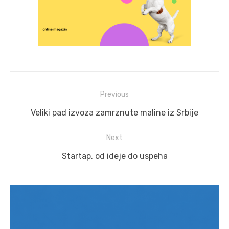
Post
Previous
navigation
Previous
Veliki pad izvoza zamrznute maline iz Srbije
post:
Next
Next
Startap, od ideje do uspeha
post: