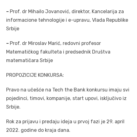
–
Prof. dr Mihailo Jovanović, direktor, Kancelarija za
informacione tehnologije i e-upravu, Vlada Republike
Srbije
–
Prof. dr Miroslav Marić, redovni profesor
Matematičkog fakulteta i predsednik Društva
matematičara Srbije
PROPOZICIJE KONKURSA:
Pravo na učešće na Tech the Bank konkursu imaju svi
pojedinci, timovi, kompanije, start upovi, isključivo iz
Srbije.
Rok za prijavu i predaju ideja u prvoj fazi je 29. april
2022. godine do kraja dana.