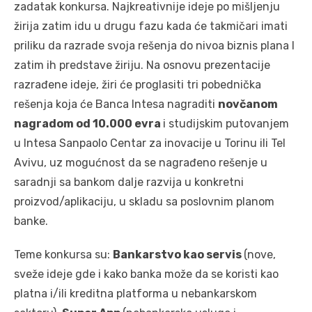
zadatak konkursa. Najkreativnije ideje po mišljenju
žirija zatim idu u drugu fazu kada će takmičari imati
priliku da razrade svoja rešenja do nivoa biznis plana I
zatim ih predstave žiriju. Na osnovu prezentacije
razrađene ideje, žiri će proglasiti tri pobednička
rešenja koja će Banca Intesa nagraditi
novčanom
nagradom od 10.000 evra
i studijskim putovanjem
u Intesa Sanpaolo Centar za inovacije u Torinu ili Tel
Avivu, uz mogućnost da se nagrađeno rešenje u
saradnji sa bankom dalje razvija u konkretni
proizvod/aplikaciju, u skladu sa poslovnim planom
banke.
Teme konkursa su:
Bankarstvo kao servis
(nove,
sveže ideje gde i kako banka može da se koristi kao
platna i/ili kreditna platforma u nebankarskom