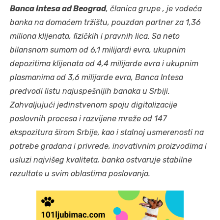
Banca Intesa ad Beograd
, članica grupe , je vodeća
banka na domaćem tržištu, pouzdan partner za 1,36
miliona klijenata, fizičkih i pravnih lica. Sa neto
bilansnom sumom od 6,1 milijardi evra, ukupnim
depozitima klijenata od 4,4 milijarde evra i ukupnim
plasmanima od 3,6 milijarde evra, Banca Intesa
predvodi listu najuspešnijih banaka u Srbiji.
Zahvaljujući jedinstvenom spoju digitalizacije
poslovnih procesa i razvijene mreže od 147
ekspozitura širom Srbije, kao i stalnoj usmerenosti na
potrebe građana i privrede, inovativnim proizvodima i
usluzi najvišeg kvaliteta, banka ostvaruje stabilne
rezultate u svim oblastima poslovanja.