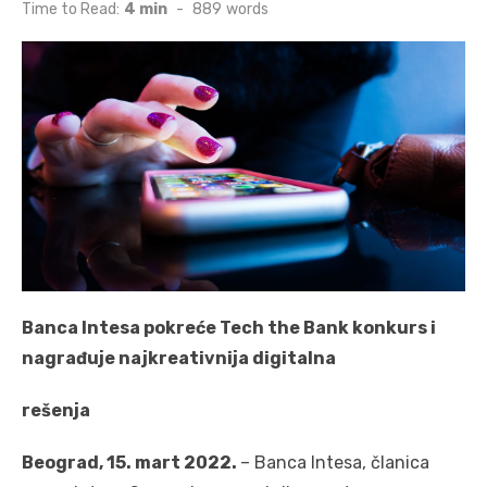
on
Time to Read:
4 min
-
889
words
Banca Intesa pokreće Tech the Bank konkurs i
nagrađuje najkreativnija digitalna
rešenja
Beograd, 15. mart 2022.
– Banca Intesa, članica