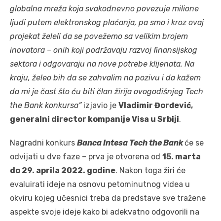
globalna mreža koja svakodnevno povezuje milione
ljudi putem elektronskog plaćanja, pa smo i kroz ovaj
projekat želeli da se povežemo sa velikim brojem
inovatora – onih koji podržavaju razvoj finansijskog
sektora i odgovaraju na nove potrebe klijenata. Na
kraju, želeo bih da se zahvalim na pozivu i da kažem
da mi je čast što ću biti član žirija ovogodišnjeg Tech
the Bank konkursa”
izjavio je
Vladimir Đorđević,
generalni director kompanije Visa u Srbiji
.
Nagradni konkurs
Banca Intesa Tech the Bank
će se
odvijati u dve faze – prva je otvorena od
15. marta
do 29. aprila 2022. godine
. Nakon toga žiri će
evaluirati ideje na osnovu petominutnog videa u
okviru kojeg učesnici treba da predstave sve tražene
aspekte svoje ideje kako bi adekvatno odgovorili na