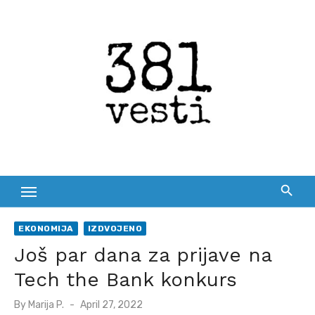
Skip
to
content
EKONOMIJA
IZDVOJENO
Još par dana za prijave na
Tech the Bank konkurs
Posted
By
Marija P.
April 27, 2022