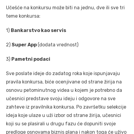
Učešće na konkursu može biti na jednu, dve ili sve tri
teme konkursa:
1)
Bankarstvo kao servis
2)
Super App
(dodata vrednost)
3)
Pametni podaci
Sve poslate ideje do zadatog roka koje ispunjavaju
pravila konkursa, biće ocenjivane od strane žirija na
osnovu petominutnog videa u kojem je potrebno da
učesnici predstave svoju ideju i odgovore na sve
zahteve iz pravilnika konkursa. Po završetku selekcije
ideja koje ulaze u uži izbor od strane žirija, učesnici
koji su se plasirali u drugu fazu će dopuniti svoje
predloge osnovama biznis plana i nakon toga će uživo