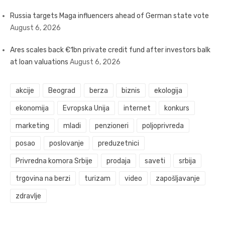
Russia targets Maga influencers ahead of German state vote
August 6, 2026
Ares scales back €1bn private credit fund after investors balk
at loan valuations
August 6, 2026
akcije
Beograd
berza
biznis
ekologija
ekonomija
Evropska Unija
internet
konkurs
marketing
mladi
penzioneri
poljoprivreda
posao
poslovanje
preduzetnici
Privredna komora Srbije
prodaja
saveti
srbija
trgovina na berzi
turizam
video
zapošljavanje
zdravlje