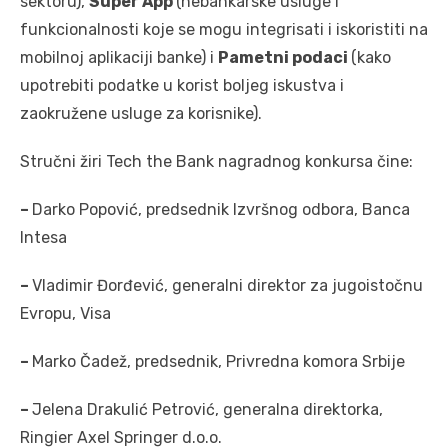
sektoru),
Super App
(nebankarske usluge i
funkcionalnosti koje se mogu integrisati i iskoristiti na
mobilnoj aplikaciji banke) i
Pametni podaci
(kako
upotrebiti podatke u korist boljeg iskustva i
zaokružene usluge za korisnike).
Stručni žiri Tech the Bank nagradnog konkursa čine:
–
Darko Popović, predsednik Izvršnog odbora, Banca
Intesa
–
Vladimir Đorđević, generalni direktor za jugoistočnu
Evropu, Visa
–
Marko Čadež, predsednik, Privredna komora Srbije
–
Jelena Drakulić Petrović, generalna direktorka,
Ringier Axel Springer d.o.o.