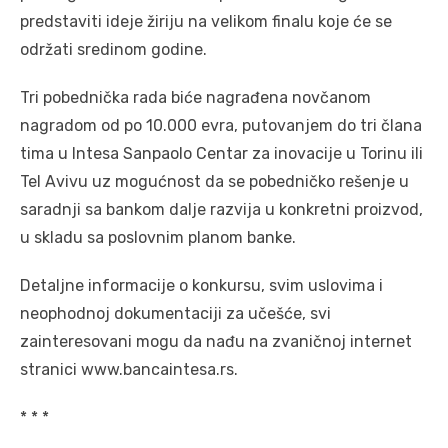
predstaviti ideje žiriju na velikom finalu koje će se
održati sredinom godine.
Tri pobednička rada biće nagrađena novčanom
nagradom od po 10.000 evra, putovanjem do tri člana
tima u Intesa Sanpaolo Centar za inovacije u Torinu ili
Tel Avivu uz mogućnost da se pobedničko rešenje u
saradnji sa bankom dalje razvija u konkretni proizvod,
u skladu sa poslovnim planom banke.
Detaljne informacije o konkursu, svim uslovima i
neophodnoj dokumentaciji za učešće, svi
zainteresovani mogu da nađu na zvaničnoj internet
stranici www.bancaintesa.rs.
* * *