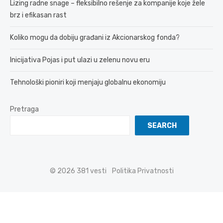
Lizing radne snage – fleksibilno rešenje za kompanije koje žele
brz i efikasan rast
Koliko mogu da dobiju građani iz Akcionarskog fonda?
Inicijativa Pojas i put ulazi u zelenu novu eru
Tehnološki pioniri koji menjaju globalnu ekonomiju
Pretraga
SEARCH
© 2026 381 vesti
Politika Privatnosti