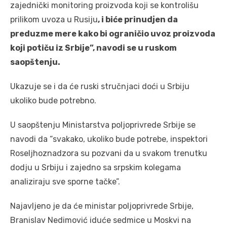
zajednički monitoring proizvoda koji se kontrolišu
prilikom uvoza u Rusiju
, i biće prinudjen da
preduzme mere kako bi ograničio uvoz proizvoda
koji potiču iz Srbije”, navodi se u ruskom
saopštenju.
Ukazuje se i da će ruski stručnjaci doći u Srbiju
ukoliko bude potrebno.
U saopštenju Ministarstva poljoprivrede Srbije se
navodi da “svakako, ukoliko bude potrebe, inspektori
Roseljhoznadzora su pozvani da u svakom trenutku
dodju u Srbiju i zajedno sa srpskim kolegama
analiziraju sve sporne tačke”.
Najavljeno je da će ministar poljoprivrede Srbije,
Branislav Nedimović iduće sedmice u Moskvi na