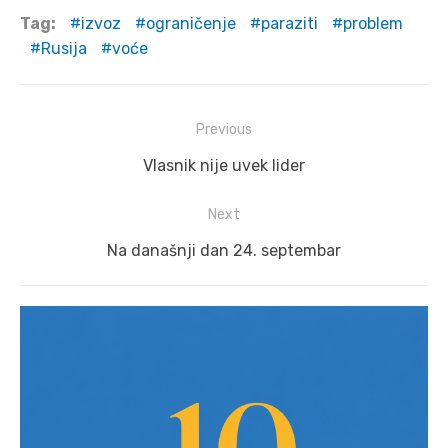
Tag:
izvoz
ograničenje
paraziti
problem
Rusija
voće
Post
Previous
navigation
Previous
Vlasnik nije uvek lider
post:
Next
Next
Na današnji dan 24. septembar
post: