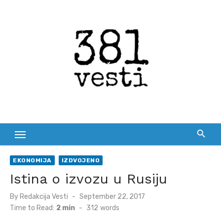
Skip
to
content
EKONOMIJA
IZDVOJENO
Istina o izvozu u Rusiju
Posted
By
Redakcija Vesti
September 22, 2017
on
Time to Read:
2 min
-
312
words