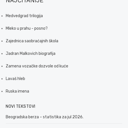
NAJČITANIJE
Medvedgrad trilogija
Mleko u prahu - posno?
Zajednica saobraćajnih škola
Jadran Malkovich biografija
Zamena vozačke dozvole od kuće
Lavaš hleb
Ruska imena
NOVI TEKSTOVI
Beogradska berza – statistika za jul 2026.