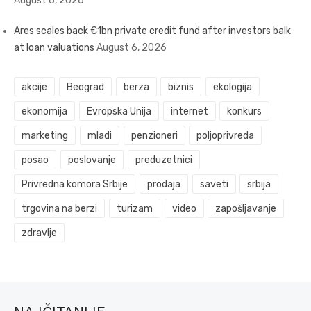
August 6, 2026
Ares scales back €1bn private credit fund after investors balk
at loan valuations
August 6, 2026
akcije
Beograd
berza
biznis
ekologija
ekonomija
Evropska Unija
internet
konkurs
marketing
mladi
penzioneri
poljoprivreda
posao
poslovanje
preduzetnici
Privredna komora Srbije
prodaja
saveti
srbija
trgovina na berzi
turizam
video
zapošljavanje
zdravlje