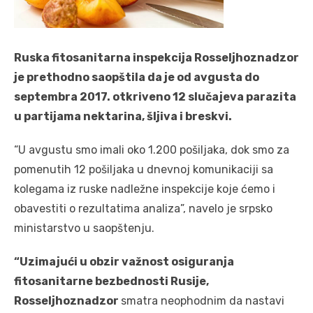
Ruska fitosanitarna inspekcija Rosseljhoznadzor
je prethodno saopštila da je od avgusta do
septembra 2017. otkriveno 12 slučajeva parazita
u partijama nektarina, šljiva i breskvi.
“U avgustu smo imali oko 1.200 pošiljaka, dok smo za
pomenutih 12 pošiljaka u dnevnoj komunikaciji sa
kolegama iz ruske nadležne inspekcije koje ćemo i
obavestiti o rezultatima analiza”, navelo je srpsko
ministarstvo u saopštenju.
“Uzimajući u obzir važnost osiguranja
fitosanitarne bezbednosti Rusije,
Rosseljhoznadzor
smatra neophodnim da nastavi