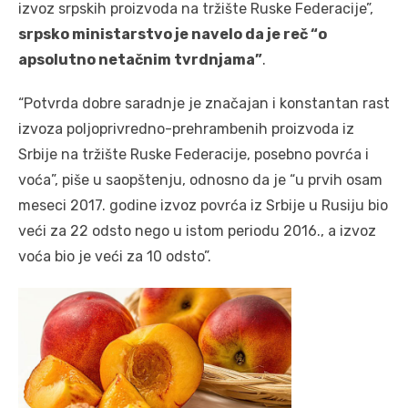
izvoz srpskih proizvoda na tržište Ruske Federacije”,
srpsko ministarstvo je navelo da je reč “o
apsolutno netačnim tvrdnjama”
.
“Potvrda dobre saradnje je značajan i konstantan rast
izvoza poljoprivredno-prehrambenih proizvoda iz
Srbije na tržište Ruske Federacije, posebno povrća i
voća”, piše u saopštenju, odnosno da je “u prvih osam
meseci 2017. godine izvoz povrća iz Srbije u Rusiju bio
veći za 22 odsto nego u istom periodu 2016., a izvoz
voća bio je veći za 10 odsto”.