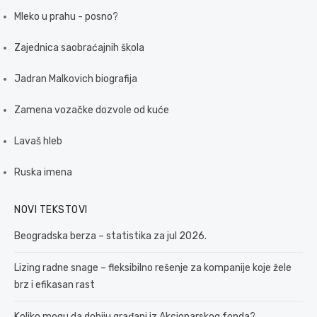
Mleko u prahu - posno?
Zajednica saobraćajnih škola
Jadran Malkovich biografija
Zamena vozačke dozvole od kuće
Lavaš hleb
Ruska imena
NOVI TEKSTOVI
Beogradska berza – statistika za jul 2026.
Lizing radne snage – fleksibilno rešenje za kompanije koje žele
brz i efikasan rast
Koliko mogu da dobiju građani iz Akcionarskog fonda?