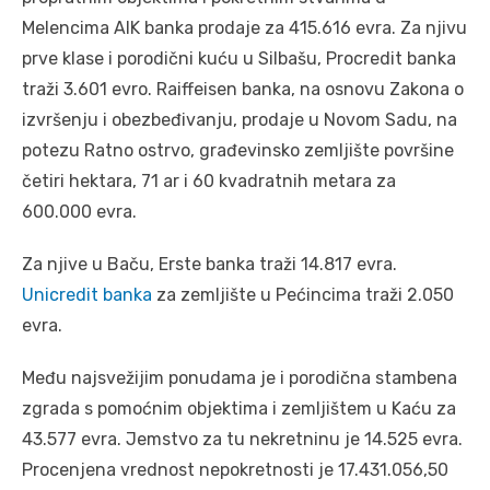
Melencima AIK banka prodaje za 415.616 evra. Za njivu
prve klase i porodični kuću u Silbašu, Procredit banka
traži 3.601 evro. Raiffeisen banka, na osnovu Zakona o
izvršenju i obezbeđivanju, prodaje u Novom Sadu, na
potezu Ratno ostrvo, građevinsko zemljište površine
četiri hektara, 71 ar i 60 kvadratnih metara za
600.000 evra.
Za njive u Baču, Erste banka traži 14.817 evra.
Unicredit banka
za zemljište u Pećincima traži 2.050
evra.
Među najsvežijim ponudama je i porodična stambena
zgrada s pomoćnim objektima i zemljištem u Kaću za
43.577 evra. Jemstvo za tu nekretninu je 14.525 evra.
Procenjena vrednost nepokretnosti je 17.431.056,50