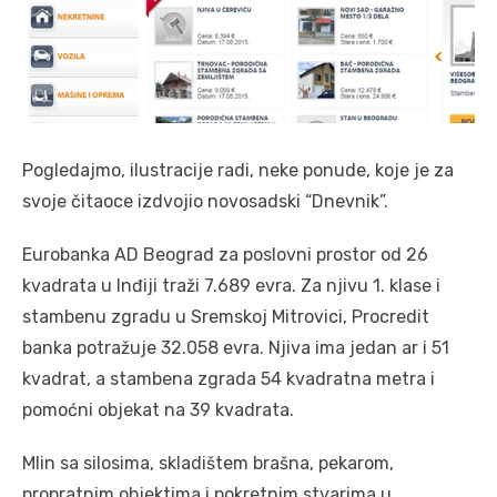
Pogledajmo, ilustracije radi, neke ponude, koje je za
svoje čitaoce izdvojio novosadski “Dnevnik”.
Eurobanka AD Beograd za poslovni prostor od 26
kvadrata u Inđiji traži 7.689 evra. Za njivu 1. klase i
stambenu zgradu u Sremskoj Mitrovici, Procredit
banka potražuje 32.058 evra. Njiva ima jedan ar i 51
kvadrat, a stambena zgrada 54 kvadratna metra i
pomoćni objekat na 39 kvadrata.
Mlin sa silosima, skladištem brašna, pekarom,
propratnim objektima i pokretnim stvarima u