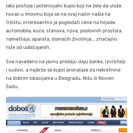
Iako postoje i potencijalni kupci koji ne žele da ulože
novac u imovinu koja se na ovaj način našla na
tržištu, interesantno je pogledati cene na hiljade
automobila, kuća, stanova, njiva, poslovnih prostora,
nameštaja, aparata, domaćih životinja.., značajno
niže od uobičajenih.
Sve navedeno na javnu prodaju daju banke, izvršitelji
i sudovi, a najbrže se kupci pronalaze za nekretnine
na dobrim lokacijama u Beogradu, Nišu ili Novom
Sadu.