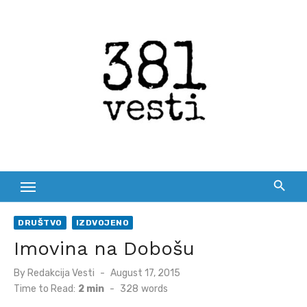
Skip
to
content
DRUŠTVO
IZDVOJENO
Imovina na Dobošu
Posted
By
Redakcija Vesti
August 17, 2015
on
Time to Read:
2 min
-
328
words