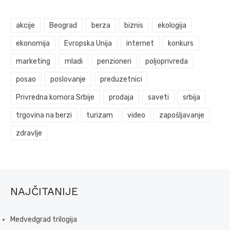
akcije
Beograd
berza
biznis
ekologija
ekonomija
Evropska Unija
internet
konkurs
marketing
mladi
penzioneri
poljoprivreda
posao
poslovanje
preduzetnici
Privredna komora Srbije
prodaja
saveti
srbija
trgovina na berzi
turizam
video
zapošljavanje
zdravlje
NAJČITANIJE
Medvedgrad trilogija