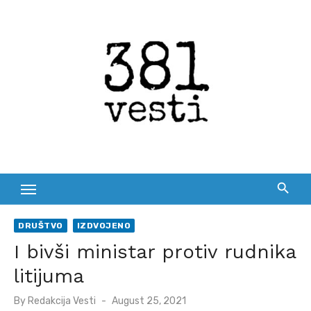
Skip
to
content
DRUŠTVO
IZDVOJENO
I bivši ministar protiv rudnika
litijuma
Posted
By
Redakcija Vesti
August 25, 2021