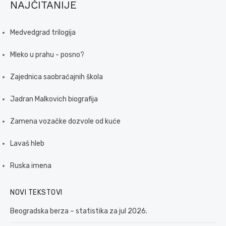
NAJČITANIJE
Medvedgrad trilogija
Mleko u prahu - posno?
Zajednica saobraćajnih škola
Jadran Malkovich biografija
Zamena vozačke dozvole od kuće
Lavaš hleb
Ruska imena
NOVI TEKSTOVI
Beogradska berza – statistika za jul 2026.