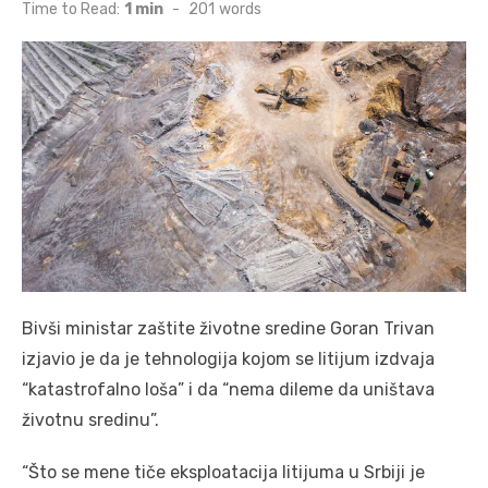
on
Time to Read:
1 min
-
201
words
Bivši ministar zaštite životne sredine Goran Trivan
izjavio je da je tehnologija kojom se litijum izdvaja
“katastrofalno loša” i da “nema dileme da uništava
životnu sredinu”.
“Što se mene tiče eksploatacija litijuma u Srbiji je