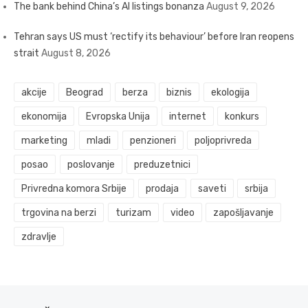
The bank behind China’s AI listings bonanza
August 9, 2026
Tehran says US must ‘rectify its behaviour’ before Iran reopens
strait
August 8, 2026
akcije
Beograd
berza
biznis
ekologija
ekonomija
Evropska Unija
internet
konkurs
marketing
mladi
penzioneri
poljoprivreda
posao
poslovanje
preduzetnici
Privredna komora Srbije
prodaja
saveti
srbija
trgovina na berzi
turizam
video
zapošljavanje
zdravlje