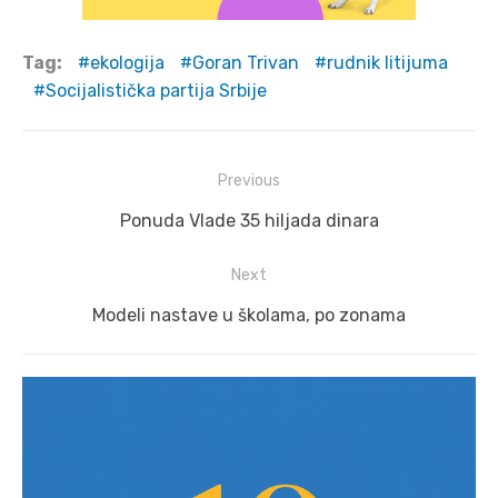
Tag:
ekologija
Goran Trivan
rudnik litijuma
Socijalistička partija Srbije
Post
Previous
navigation
Previous
Ponuda Vlade 35 hiljada dinara
post:
Next
Next
Modeli nastave u školama, po zonama
post: