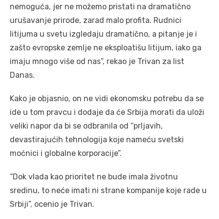
nemoguća, jer ne možemo pristati na dramatično
urušavanje prirode, zarad malo profita. Rudnici
litijuma u svetu izgledaju dramatično, a pitanje je i
zašto evropske zemlje ne eksploatišu litijum, iako ga
imaju mnogo više od nas”, rekao je Trivan za list
Danas.
Kako je objasnio, on ne vidi ekonomsku potrebu da se
ide u tom pravcu i dodaje da će Srbija morati da uloži
veliki napor da bi se odbranila od “prljavih,
devastirajućih tehnologija koje nameću svetski
moćnici i globalne korporacije”.
“Dok vlada kao prioritet ne bude imala životnu
sredinu, to neće imati ni strane kompanije koje rade u
Srbiji”, ocenio je Trivan.