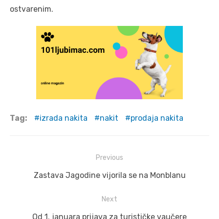
ostvarenim.
Tag:
izrada nakita
nakit
prodaja nakita
Post
Previous
navigation
Previous
Zastava Jagodine vijorila se na Monblanu
post:
Next
Next
Od 1. januara prijava za turističke vaučere