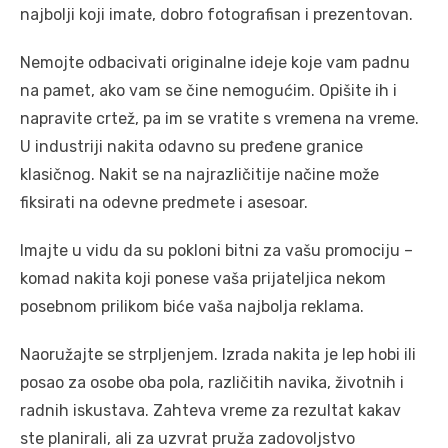
najbolji koji imate, dobro fotografisan i prezentovan.
Nemojte odbacivati originalne ideje koje vam padnu
na pamet, ako vam se čine nemogućim. Opišite ih i
napravite crtež, pa im se vratite s vremena na vreme.
U industriji nakita odavno su pređene granice
klasičnog. Nakit se na najrazličitije načine može
fiksirati na odevne predmete i asesoar.
Imajte u vidu da su pokloni bitni za vašu promociju –
komad nakita koji ponese vaša prijateljica nekom
posebnom prilikom biće vaša najbolja reklama.
Naoružajte se strpljenjem. Izrada nakita je lep hobi ili
posao za osobe oba pola, različitih navika, životnih i
radnih iskustava. Zahteva vreme za rezultat kakav
ste planirali, ali za uzvrat pruža zadovoljstvo