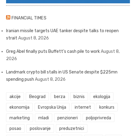
FINANCIAL TIMES
Iranian missile targets UAE tanker despite talks to reopen
strait
August 8, 2026
Greg Abel finally puts Buffett’s cash pile to work
August 8,
2026
Landmark crypto bill stalls in US Senate despite $225mn
spending push
August 8, 2026
akcije
Beograd
berza
biznis
ekologija
ekonomija
Evropska Unija
internet
konkurs
marketing
mladi
penzioneri
poljoprivreda
posao
poslovanje
preduzetnici