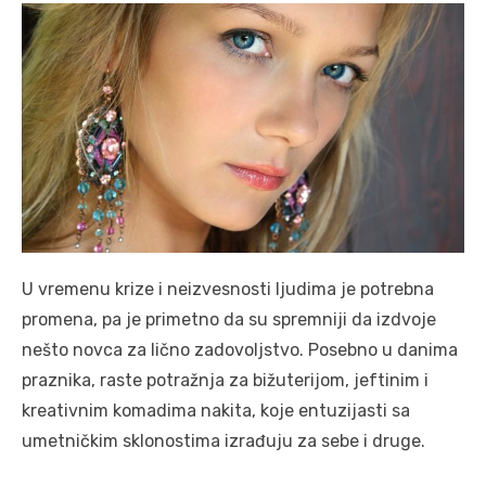
U vremenu krize i neizvesnosti ljudima je potrebna
promena, pa je primetno da su spremniji da izdvoje
nešto novca za lično zadovoljstvo. Posebno u danima
praznika, raste potražnja za bižuterijom, jeftinim i
kreativnim komadima nakita, koje entuzijasti sa
umetničkim sklonostima izrađuju za sebe i druge.