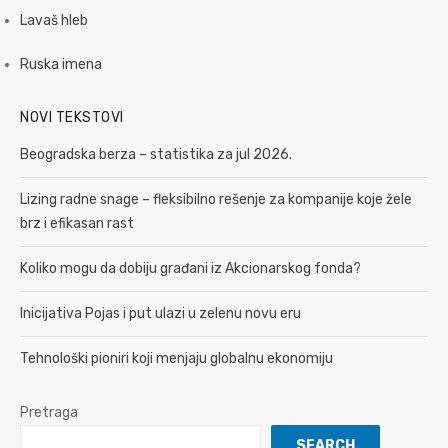
Lavaš hleb
Ruska imena
NOVI TEKSTOVI
Beogradska berza – statistika za jul 2026.
Lizing radne snage – fleksibilno rešenje za kompanije koje žele
brz i efikasan rast
Koliko mogu da dobiju građani iz Akcionarskog fonda?
Inicijativa Pojas i put ulazi u zelenu novu eru
Tehnološki pioniri koji menjaju globalnu ekonomiju
Pretraga
SEARCH