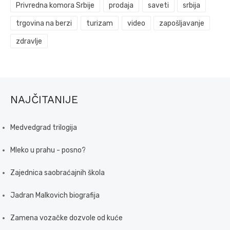
Privredna komora Srbije
prodaja
saveti
srbija
trgovina na berzi
turizam
video
zapošljavanje
zdravlje
NAJČITANIJE
Medvedgrad trilogija
Mleko u prahu - posno?
Zajednica saobraćajnih škola
Jadran Malkovich biografija
Zamena vozačke dozvole od kuće