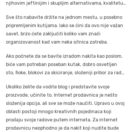
njihovim jeftinijim i skupljim alternativama, kvalitetu…
Sve što nabavite držite na jednom mestu, u posebno
pripremljenim kutijama. Iako se čini da ovo nije važan
savet, brzo ćete zaključiti koliko vam znači
organizovanost kad vam neka sitnica zatreba.
Ako počnete da se bavite izradom nakita kao poslom,
biće vam potreban poseban kutak, dobro osvetljen
sto, fioke, blokovi za skiciranje, složeniji pribor za rad…
Ukoliko želite da vodite blog i predstavite svoje
proizvode, učinite to. Internet prodavnica je nešto
složenija opcija, ali sve se može naučiti. Upravo u ovoj
oblasti postoji mnogo kreativnih pojedinaca koji
prodaju svoje radove putem interneta. Za internet
prodavnicu neophodno je da nakit koji nudite bude