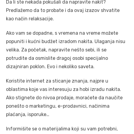
Da li ste nekada pokušali da napravite nakit?
Predlažemo da to probate i da ovaj izazov shvatite
kao način relaksacije.
Ako vam se dopadne, s vremena na vreme možete
popuniti i kućni budžet izradom nakita. Ulaganja nisu
velika. Za početak, napravite nešto sebi, ili se
potrudite da osmislite dragoj osobi specijalno
dizajniran poklon. Evo i nekoliko saveta.
Koristite internet za sticanje znanja, najpre u
oblastima koje vas interesuju za hobi izradu nakita.
Ako stignete do nivoa prodaje, moraćete da naučite
ponešto o marketingu, e-prodavnici, načinima
plaćanja, isporuke…
Informišite se o materijalima koji su vam potrebni,