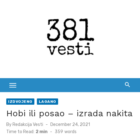
Skip
to
content
IZDVOJENO
LAGANO
Hobi ili posao – izrada nakita
Posted
By
Redakcija Vesti
December 24, 2021
on
Time to Read:
2 min
-
359
words