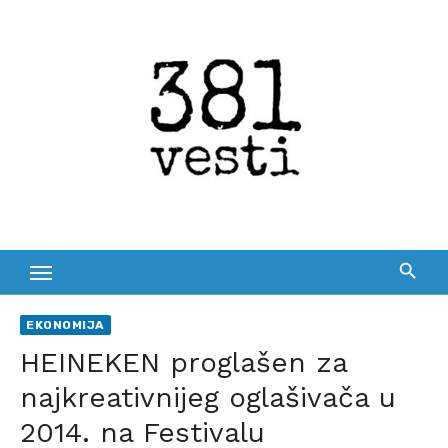
Skip
to
content
EKONOMIJA
HEINEKEN proglašen za
najkreativnijeg oglašivača u
2014. na Festivalu