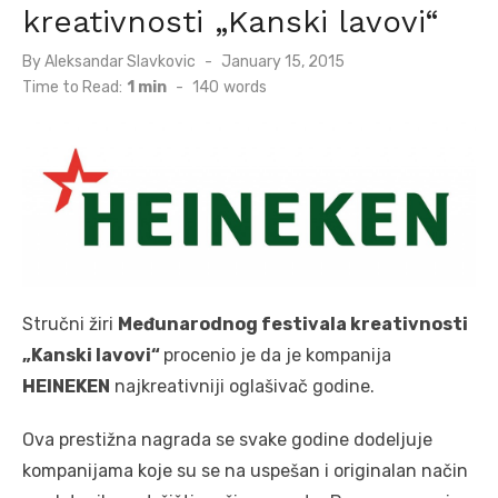
kreativnosti „Kanski lavovi“
Posted
By
Aleksandar Slavkovic
January 15, 2015
on
Time to Read:
1 min
-
140
words
Stručni žiri
Međunarodnog festivala kreativnosti
„Kanski lavovi“
procenio je da je kompanija
HEINEKEN
najkreativniji oglašivač godine.
Ova prestižna nagrada se svake godine dodeljuje
kompanijama koje su se na uspešan i originalan način