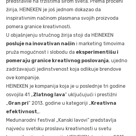
predstavile na tržištima širom sveta. Prema proceni
žirija, HEINEKEN je još jednom dokazao da
inspirativnim načinom plasmana svojih proizvoda
pomera granice kreativnosti.
U objašnjenju stručnog žirija stoji da HEINEKEN
posluje na inovativan način
i marketing timovima
pruža mogućnost i slobodu da
eksperimentišu i
pomeraju granice kreativnog poslovanja
, ujedno
zadržavajući jedinstvenost koja odlikuje brendove
ove kompanije.
HEINEKEN je kompanija koja je u poslednje tri godine
osvojila 41 „
Zlatnog lava
“ uključujući i prestižni
„
Gran pri
“ 2013. godine u kategoriji „
Kreativna
efektivnost
„.
Međunarodni festival „Kanski lavovi“ predstavlja
najveću svetsku proslavu kreativnosti u svetu