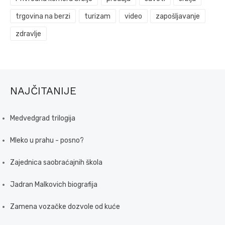
trgovina na berzi
turizam
video
zapošljavanje
zdravlje
NAJČITANIJE
Medvedgrad trilogija
Mleko u prahu - posno?
Zajednica saobraćajnih škola
Jadran Malkovich biografija
Zamena vozačke dozvole od kuće