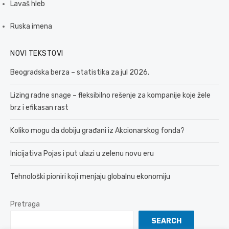
Lavaš hleb
Ruska imena
NOVI TEKSTOVI
Beogradska berza – statistika za jul 2026.
Lizing radne snage – fleksibilno rešenje za kompanije koje žele
brz i efikasan rast
Koliko mogu da dobiju građani iz Akcionarskog fonda?
Inicijativa Pojas i put ulazi u zelenu novu eru
Tehnološki pioniri koji menjaju globalnu ekonomiju
Pretraga
SEARCH