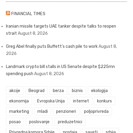
FINANCIAL TIMES
Iranian missile targets UAE tanker despite talks to reopen
strait
August 8, 2026
Greg Abel finally puts Buffett’s cash pile to work
August 8,
2026
Landmark crypto bill stalls in US Senate despite $225mn
spending push
August 8, 2026
akcije
Beograd
berza
biznis
ekologija
ekonomija
Evropska Unija
internet
konkurs
marketing
mladi
penzioneri
poljoprivreda
posao
poslovanje
preduzetnici
Privredna komora Srbije
prodaja
saveti
srbija