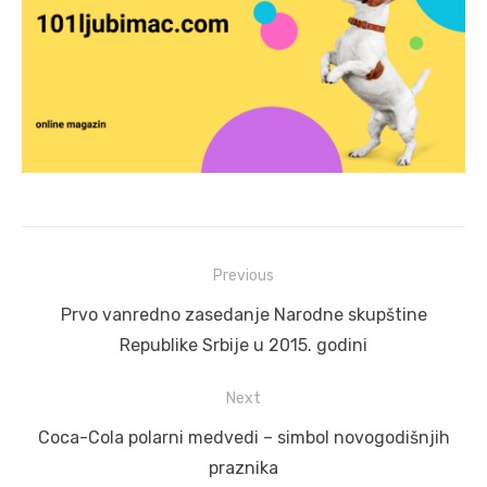
Post
Previous
navigation
Previous
Prvo vanredno zasedanje Narodne skupštine
post:
Republike Srbije u 2015. godini
Next
Next
Coca-Cola polarni medvedi – simbol novogodišnjih
post:
praznika