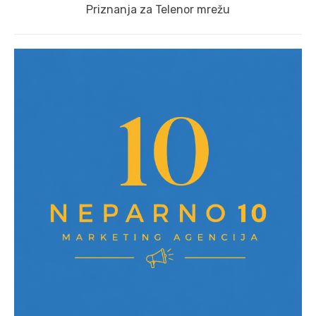
Next
Priznanja za Telenor mrežu
post: