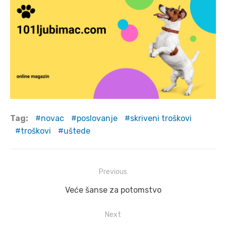
Tag:
novac
poslovanje
skriveni troškovi
troškovi
uštede
Post
Previous
navigation
Previous
Veće šanse za potomstvo
post:
Next