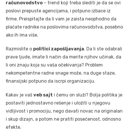
računovodstvo
– trend koji treba slediti je da se ovi
poslovi prepuste agencijama, i potpuno izbace iz
firme. Preispitajte da li vam je zaista neophodno da
plaćate radnike na poslovima računovodstva, posebno
ako ih ima više.
Razmislite o
politici zapošljavanja
. Da li ste odabrali
prave ljude, imate li način da merite njihov učinak, da
li oni znaju koja su vaša očekivanja? Problem
nekompetentne radne snage može, na duge staze,
finansijski potpuno da iscrpi organizaciju.
Kakav je vaš
veb sajt
i čemu on služi? Bolja politika je
postaviti jednostavno rešenje i uložiti u njegovu
vidljivost i promociju, nego davati novac na originalan
i skup dizajn, a potom ne pratiti posećenost, odnosno
efekte.