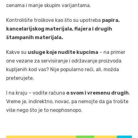
cenama i manje skupim varijantama.
Kontrolišite troškove kao što su upotreba
papira,
kancelarijskog materijala, flajera i drugih
štampanih materijala.
Kakve su
usluge koje nudite kupcima
– na primer
one vezane za servisiranje i održavanje proizvoda
kupljenih kod vas? Nije popularno reći, ali, možda
preterujete.
I na kraju – vodite računa
o svom i vremenu drugih
.
Vreme je, indirektno, novac, pa nemojte da ga trošite
više nego što je to neophosnopo.