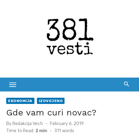
Skip
to
content
EKONOMIJA
IZDVOJENO
Gde vam curi novac?
Posted
By
Redakcija Vesti
February 6, 2019
on
Time to Read:
2 min
-
311
words