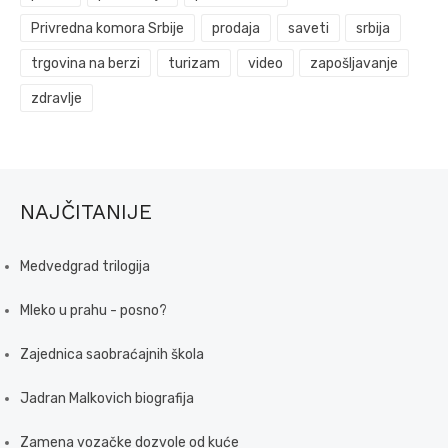
Privredna komora Srbije
prodaja
saveti
srbija
trgovina na berzi
turizam
video
zapošljavanje
zdravlje
NAJČITANIJE
Medvedgrad trilogija
Mleko u prahu - posno?
Zajednica saobraćajnih škola
Jadran Malkovich biografija
Zamena vozačke dozvole od kuće