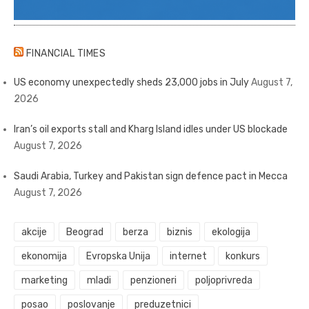
FINANCIAL TIMES
US economy unexpectedly sheds 23,000 jobs in July
August 7,
2026
Iran’s oil exports stall and Kharg Island idles under US blockade
August 7, 2026
Saudi Arabia, Turkey and Pakistan sign defence pact in Mecca
August 7, 2026
akcije
Beograd
berza
biznis
ekologija
ekonomija
Evropska Unija
internet
konkurs
marketing
mladi
penzioneri
poljoprivreda
posao
poslovanje
preduzetnici