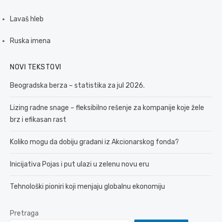
Lavaš hleb
Ruska imena
NOVI TEKSTOVI
Beogradska berza – statistika za jul 2026.
Lizing radne snage – fleksibilno rešenje za kompanije koje žele
brz i efikasan rast
Koliko mogu da dobiju građani iz Akcionarskog fonda?
Inicijativa Pojas i put ulazi u zelenu novu eru
Tehnološki pioniri koji menjaju globalnu ekonomiju
Pretraga