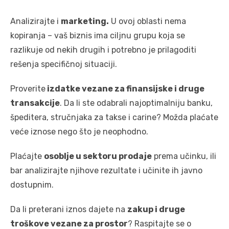
Analizirajte i
marketing.
U ovoj oblasti nema
kopiranja – vaš biznis ima ciljnu grupu koja se
razlikuje od nekih drugih i potrebno je prilagoditi
rešenja specifičnoj situaciji.
Proverite
izdatke vezane za finansijske i druge
transakcije
. Da li ste odabrali najoptimalniju banku,
špeditera, stručnjaka za takse i carine? Možda plaćate
veće iznose nego što je neophodno.
Plaćajte
osoblje u sektoru prodaje
prema učinku, ili
bar analizirajte njihove rezultate i učinite ih javno
dostupnim.
Da li preterani iznos dajete na
zakup i druge
troškove vezane za prostor
? Raspitajte se o