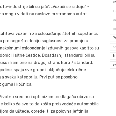
ek
uto-industrije bili su jači“, „Vozači se raduju“ –
i
dana mogu videti na naslovnim stranama auto-
p
p
zahteva vezanih za oslobađanje štetnih supstanci,
P
a pre nego što dobiju saglasnost za prodaju u
s
i maksimumi oslobađanja izduvnih gasova kao što su
onici i sitne čestice. Dosadašnji standardi bili su
t
buse i kamione na drugoj strani. Euro 7 standard,
zd
odine, spaja sve grupe i uključuje električne
za svaku kategoriju. Prvi put se posebno
z guma i kočnica.
 životnu sredinu i optimizam predlagača ubrzo su
je koliko će sve to da košta proizvođače automobila
željom da uštede, opredeliti za polovna jeftinija