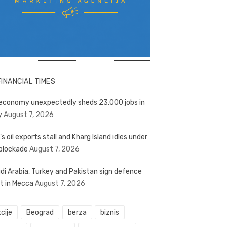
FINANCIAL TIMES
economy unexpectedly sheds 23,000 jobs in
y
August 7, 2026
’s oil exports stall and Kharg Island idles under
blockade
August 7, 2026
di Arabia, Turkey and Pakistan sign defence
t in Mecca
August 7, 2026
cije
Beograd
berza
biznis