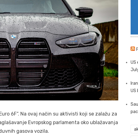
US 
Jul
Iran
US 
Sau
pac
ro 6F“. Na ovaj način su aktivisti koji se zalažu za
usaglašavanje Evropskog parlamenta oko ublažavanja
ak
duvnih gasova vozila.