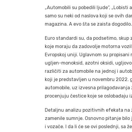
„Automobili su pobedili ljude“, „Lobisti a
samo su neki od naslova koji se ovih 
magazina. A evo šta se zaista dogodilo.
Euro standardi su, da podsetimo, skup 
koje moraju da zadovolje motorna vozil
Evropskoj uniji. Uglavnom su propisan
ugljen-monoksid, azotni oksidi, ugljovod
različiti za automobile na jednoj i auto
koji je predstavljen u novembru 2022. g
automobile, uz izvesna prilagođavanja 
procenjuju čestice koje se oslobađaju i
Detaljnu analizu pozitivnih efekata na
zamenile sumnje. Osnovno pitanje bilo 
i vozače. I da li će se ovi poslednji, sa 