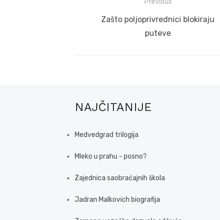
Post
Previous
navigation
Previous
Zašto poljoprivrednici blokiraju
post:
puteve
NAJČITANIJE
Medvedgrad trilogija
Mleko u prahu - posno?
Zajednica saobraćajnih škola
Jadran Malkovich biografija