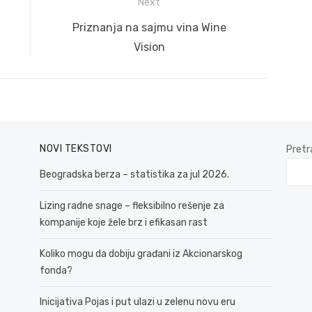
Next
Next
Priznanja na sajmu vina Wine
post:
Vision
NOVI TEKSTOVI
Pretr
Beogradska berza – statistika za jul 2026.
Lizing radne snage – fleksibilno rešenje za
kompanije koje žele brz i efikasan rast
Koliko mogu da dobiju građani iz Akcionarskog
fonda?
Inicijativa Pojas i put ulazi u zelenu novu eru