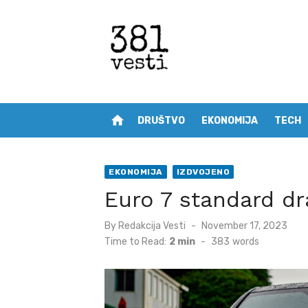
Skip
to
content
home
DRUŠTVO
EKONOMIJA
TECH
EKONOMIJA
IZDVOJENO
Euro 7 standard dr
Posted
By
Redakcija Vesti
November 17, 2023
on
Time to Read:
2 min
-
383
words