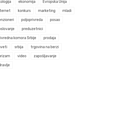
ologija
ekonomija
Evropska Unija
nternet
konkurs
marketing
mladi
enzioneri
poljoprivreda
posao
oslovanje
preduzetnici
rivredna komora Srbije
prodaja
aveti
srbija
trgovina na berzi
urizam
video
zapošljavanje
ravlje