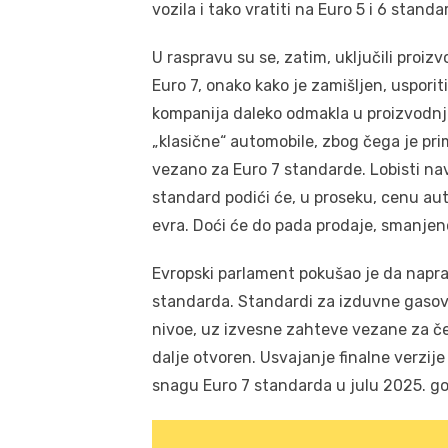
vozila i tako vratiti na Euro 5 i 6 stan
U raspravu su se, zatim, uključili proi
Euro 7, onako kako je zamišljen, usporit
kompanija daleko odmakla u proizvodnji e
„klasične“ automobile, zbog čega je pri
vezano za Euro 7 standarde. Lobisti na
standard podići će, u proseku, cenu au
evra. Doći će do pada prodaje, smanjen
Evropski parlament pokušao je da naprav
standarda. Standardi za izduvne gasov
nivoe, uz izvesne zahteve vezane za čes
dalje otvoren. Usvajanje finalne verzij
snagu Euro 7 standarda u julu 2025. go