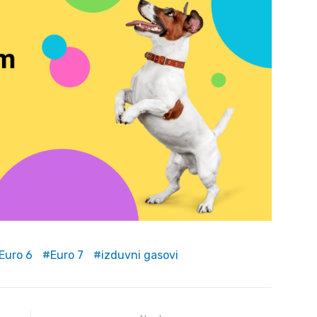
Euro 6
Euro 7
izduvni gasovi