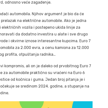
dard, odnosno veće zagađenje.
zvođači automobila. Njihov argument je bio da će
i prelazak na električne automobile. Ako je jedna
lektričnih vozila i postepeno ukida linije za
moravati da dodatno investira u alate i sve drugo
vode i okvirne iznose interesantne kupcima. Euro 7
tomobila za 2.000 evra, a cenu kamiona za 12.000
og profita, otpuštanja radnika…
i kompromis, ali on je daleko od prvobitnog Euro 7
e za automobile praktično su vraćeni na Euro 6
tice od kočnica i guma. Jedan broj pitanja je i
e očekuje se sredinom 2024. godine, a stupanje na
dine.