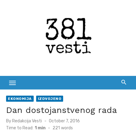
Skip
to
content
EKONOMIJA
IZDVOJENO
Dan dostojanstvenog rada
Posted
By
Redakcija Vesti
October 7, 2016
on
Time to Read:
1 min
-
221
words