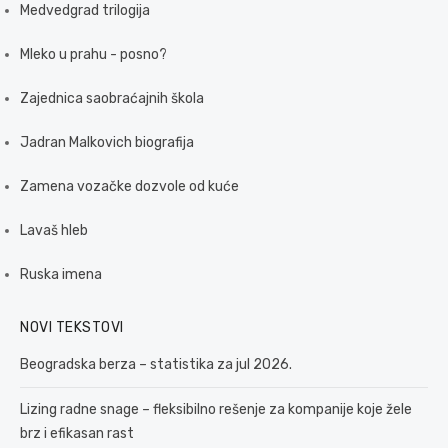
Medvedgrad trilogija
Mleko u prahu - posno?
Zajednica saobraćajnih škola
Jadran Malkovich biografija
Zamena vozačke dozvole od kuće
Lavaš hleb
Ruska imena
NOVI TEKSTOVI
Beogradska berza – statistika za jul 2026.
Lizing radne snage – fleksibilno rešenje za kompanije koje žele
brz i efikasan rast