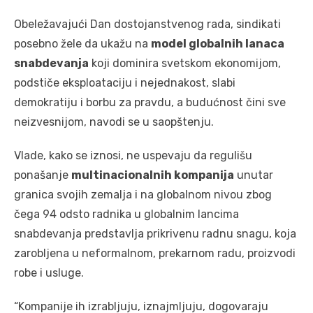
Obeležavajući Dan dostojanstvenog rada, sindikati
posebno žele da ukažu na
model globalnih lanaca
snabdevanja
koji dominira svetskom ekonomijom,
podstiče eksploataciju i nejednakost, slabi
demokratiju i borbu za pravdu, a budućnost čini sve
neizvesnijom, navodi se u saopštenju.
Vlade, kako se iznosi, ne uspevaju da regulišu
ponašanje
multinacionalnih kompanija
unutar
granica svojih zemalja i na globalnom nivou zbog
čega 94 odsto radnika u globalnim lancima
snabdevanja predstavlja prikrivenu radnu snagu, koja
zarobljena u neformalnom, prekarnom radu, proizvodi
robe i usluge.
“Kompanije ih izrabljuju, iznajmljuju, dogovaraju