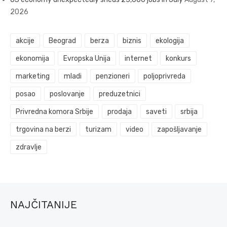
2026
akcije
Beograd
berza
biznis
ekologija
ekonomija
Evropska Unija
internet
konkurs
marketing
mladi
penzioneri
poljoprivreda
posao
poslovanje
preduzetnici
Privredna komora Srbije
prodaja
saveti
srbija
trgovina na berzi
turizam
video
zapošljavanje
zdravlje
NAJČITANIJE