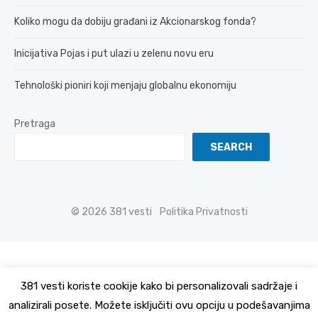
Koliko mogu da dobiju građani iz Akcionarskog fonda?
Inicijativa Pojas i put ulazi u zelenu novu eru
Tehnološki pioniri koji menjaju globalnu ekonomiju
Pretraga
SEARCH
© 2026 381 vesti
Politika Privatnosti
381 vesti koriste cookije kako bi personalizovali sadržaje i
analizirali posete. Možete isključiti ovu opciju u podešavanjima