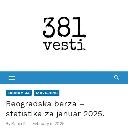
Skip
to
content
EKONOMIJA
IZDVOJENO
Beogradska berza –
statistika za januar 2025.
Posted
By
Marija P.
February 5, 2025