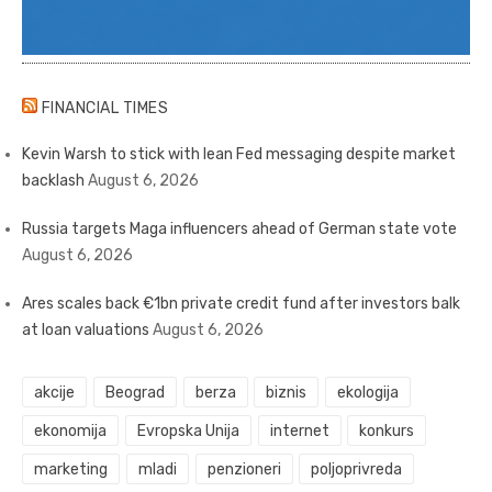
FINANCIAL TIMES
Kevin Warsh to stick with lean Fed messaging despite market
backlash
August 6, 2026
Russia targets Maga influencers ahead of German state vote
August 6, 2026
Ares scales back €1bn private credit fund after investors balk
at loan valuations
August 6, 2026
akcije
Beograd
berza
biznis
ekologija
ekonomija
Evropska Unija
internet
konkurs
marketing
mladi
penzioneri
poljoprivreda