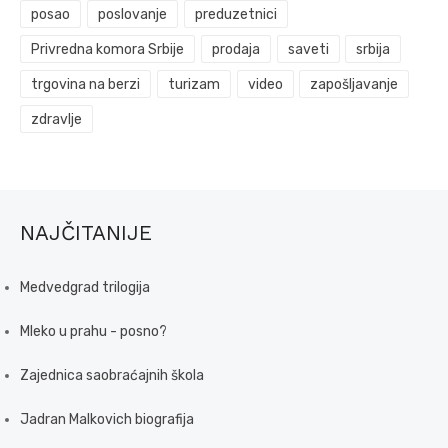
posao
poslovanje
preduzetnici
Privredna komora Srbije
prodaja
saveti
srbija
trgovina na berzi
turizam
video
zapošljavanje
zdravlje
NAJČITANIJE
Medvedgrad trilogija
Mleko u prahu - posno?
Zajednica saobraćajnih škola
Jadran Malkovich biografija