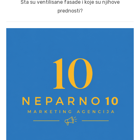
Next
Šta su ventilisane fasade i koje su njihove
post:
prednosti?