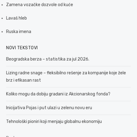
Zamena vozačke dozvole od kuće
Lavaš hleb
Ruska imena
NOVI TEKSTOVI
Beogradska berza – statistika za jul 2026.
Lizing radne snage – fleksibilno rešenje za kompanije koje žele
brz i efikasan rast
Koliko mogu da dobiju građani iz Akcionarskog fonda?
Inicijativa Pojas i put ulazi u zelenu novu eru
Tehnološki pioniri koji menjaju globalnu ekonomiju