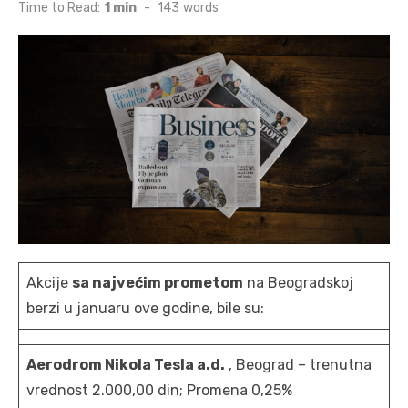
on
Time to Read:
1 min
-
143
words
Akcije
sa najvećim prometom
na Beogradskoj
berzi u januaru ove godine, bile su:
Aerodrom Nikola Tesla a.d.
, Beograd – trenutna
vrednost 2.000,00 din; Promena 0,25%