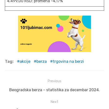
4.499,00 RSD; promena -4,17%
Tag:
akcije
berza
trgovina na berzi
Post
Previous
navigation
Previous
Beogradska berza – statistika za decembar 2024.
post:
Next