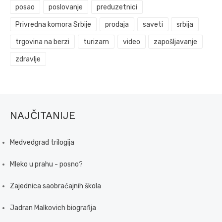
posao
poslovanje
preduzetnici
Privredna komora Srbije
prodaja
saveti
srbija
trgovina na berzi
turizam
video
zapošljavanje
zdravlje
NAJČITANIJE
Medvedgrad trilogija
Mleko u prahu - posno?
Zajednica saobraćajnih škola
Jadran Malkovich biografija