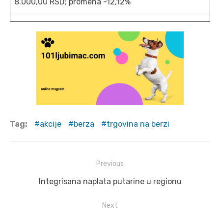
8.000,00 RSD; promena -12,12%
Tag:
akcije
berza
trgovina na berzi
Post
Previous
navigation
Previous
Integrisana naplata putarine u regionu
post:
Next