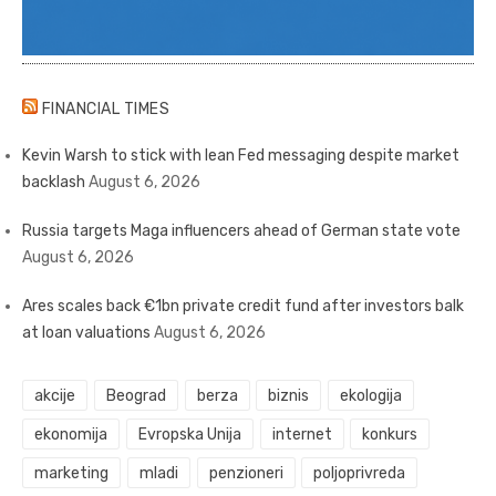
FINANCIAL TIMES
Kevin Warsh to stick with lean Fed messaging despite market
backlash
August 6, 2026
Russia targets Maga influencers ahead of German state vote
August 6, 2026
Ares scales back €1bn private credit fund after investors balk
at loan valuations
August 6, 2026
akcije
Beograd
berza
biznis
ekologija
ekonomija
Evropska Unija
internet
konkurs
marketing
mladi
penzioneri
poljoprivreda