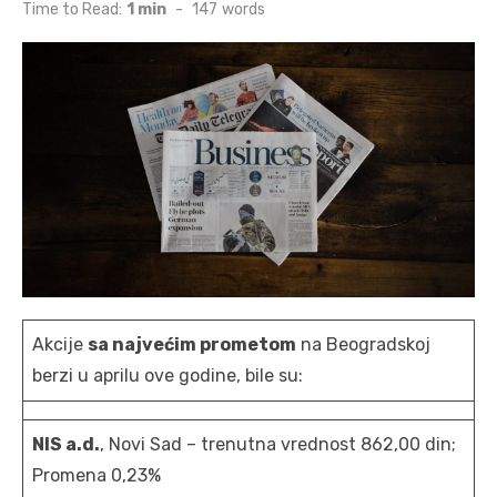
on
Time to Read:
1 min
-
147
words
Akcije
sa najvećim prometom
na Beogradskoj
berzi u aprilu ove godine, bile su:
NIS a.d.
, Novi Sad – trenutna vrednost 862,00 din;
Promena 0,23%