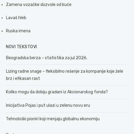
Zamena vozačke dozvole od kuće
Lavaš hleb
Ruska imena
NOVI TEKSTOVI
Beogradska berza – statistika za jul 2026.
Lizing radne snage – fleksibilno rešenje za kompanije koje žele
brz i efikasan rast
Koliko mogu da dobiju građani iz Akcionarskog fonda?
Inicijativa Pojas i put ulazi u zelenu novu eru
Tehnološki pioniri koji menjaju globalnu ekonomiju