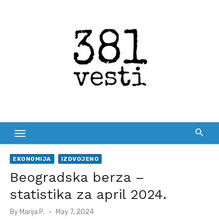
Skip
to
content
EKONOMIJA
IZDVOJENO
Beogradska berza –
statistika za april 2024.
Posted
By
Marija P.
May 7, 2024