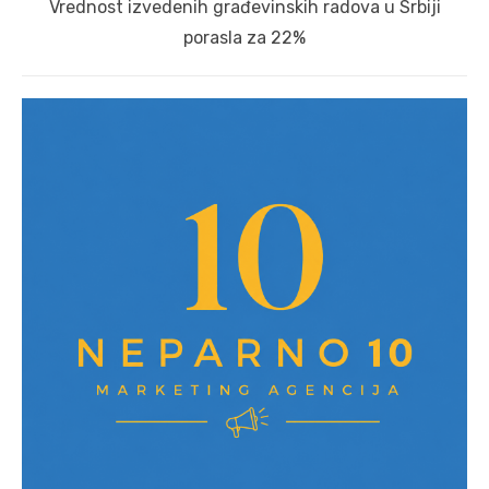
Next
Vrednost izvedenih građevinskih radova u Srbiji
post:
porasla za 22%