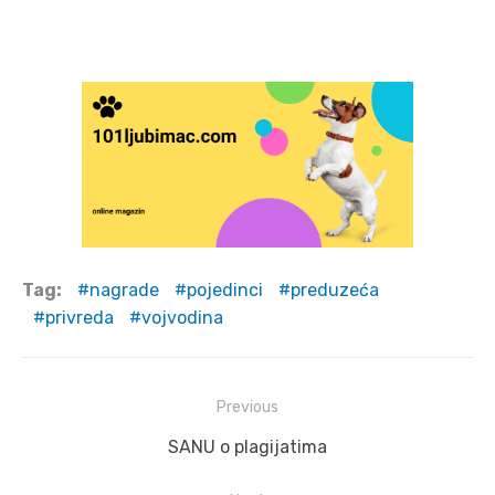
Tag:
nagrade
pojedinci
preduzeća
privreda
vojvodina
Post
Previous
navigation
Previous
SANU o plagijatima
post: