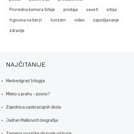
Privredna komora Srbije
prodaja
saveti
srbija
trgovina na berzi
turizam
video
zapošljavanje
zdravlje
NAJČITANIJE
Medvedgrad trilogija
Mleko u prahu - posno?
Zajednica saobraćajnih škola
Jadran Malkovich biografija
Zamena vozačke dozvole od kuće