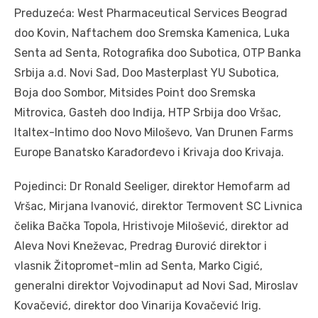
Preduzeća: West Pharmaceutical Services Beograd
doo Kovin, Naftachem doo Sremska Kamenica, Luka
Senta ad Senta, Rotografika doo Subotica, OTP Banka
Srbija a.d. Novi Sad, Doo Masterplast YU Subotica,
Boja doo Sombor, Mitsides Point doo Sremska
Mitrovica, Gasteh doo Inđija, HTP Srbija doo Vršac,
Italtex-Intimo doo Novo Miloševo, Van Drunen Farms
Europe Banatsko Karađorđevo i Krivaja doo Krivaja.
Pojedinci: Dr Ronald Seeliger, direktor Hemofarm ad
Vršac, Mirjana Ivanović, direktor Termovent SC Livnica
čelika Bačka Topola, Hristivoje Milošević, direktor ad
Aleva Novi Kneževac, Predrag Đurović direktor i
vlasnik Žitopromet-mlin ad Senta, Marko Cigić,
generalni direktor Vojvodinaput ad Novi Sad, Miroslav
Kovačević, direktor doo Vinarija Kovačević Irig.