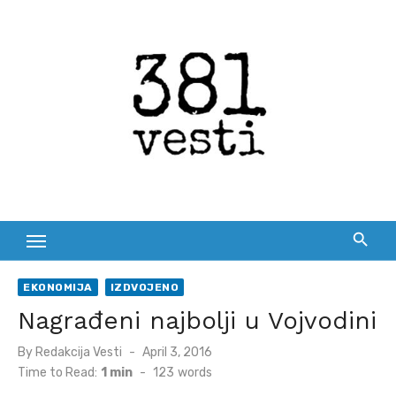
Skip
to
content
EKONOMIJA
IZDVOJENO
Nagrađeni najbolji u Vojvodini
Posted
By
Redakcija Vesti
April 3, 2016
on
Time to Read:
1 min
-
123
words