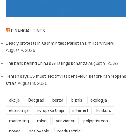
FINANCIAL TIMES
Deadly protests in Kashmir test Pakistan’s military rulers
August 9, 2026
The bank behind China’s AI listings bonanza
August 9, 2026
Tehran says US must ‘rectify its behaviour’ before Iran reopens
strait
August 8, 2026
akcije
Beograd
berza
biznis
ekologija
ekonomija
Evropska Unija
internet
konkurs
marketing
mladi
penzioneri
poljoprivreda
posao
poslovanje
preduzetnici