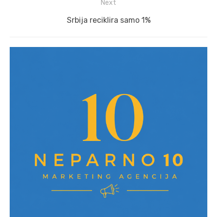
Next
Next
Srbija reciklira samo 1%
post: