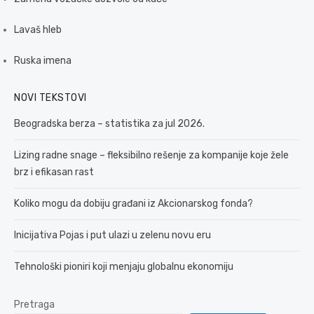
Lavaš hleb
Ruska imena
NOVI TEKSTOVI
Beogradska berza – statistika za jul 2026.
Lizing radne snage – fleksibilno rešenje za kompanije koje žele
brz i efikasan rast
Koliko mogu da dobiju građani iz Akcionarskog fonda?
Inicijativa Pojas i put ulazi u zelenu novu eru
Tehnološki pioniri koji menjaju globalnu ekonomiju
Pretraga