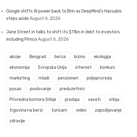
Google shifts AI power back to Brin as DeepMind’s Hassabis
steps aside
August 6, 2026
Jane Street in talks to shift its $11bn in debt to investors
including Pimco
August 6, 2026
akcije
Beograd
berza
biznis
ekologija
ekonomija
Evropska Unija
internet
konkurs
marketing
mladi
penzioneri
poljoprivreda
posao
poslovanje
preduzetnici
Privredna komora Srbije
prodaja
saveti
srbija
trgovina na berzi
turizam
video
zapošljavanje
zdravlje