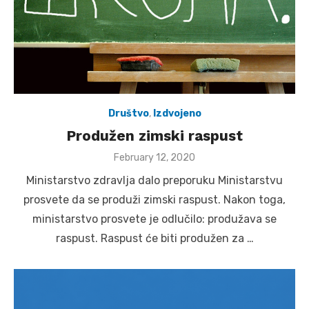
Društvo
,
Izdvojeno
Produžen zimski raspust
Posted
February 12, 2020
on
Ministarstvo zdravlja dalo preporuku Ministarstvu
prosvete da se produži zimski raspust. Nakon toga,
ministarstvo prosvete je odlučilo: produžava se
raspust. Raspust će biti produžen za …