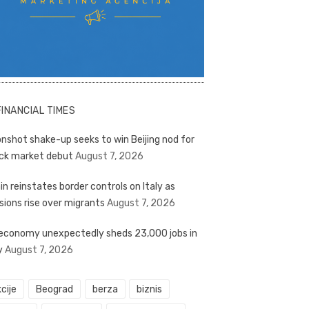
FINANCIAL TIMES
nshot shake-up seeks to win Beijing nod for
ck market debut
August 7, 2026
in reinstates border controls on Italy as
sions rise over migrants
August 7, 2026
economy unexpectedly sheds 23,000 jobs in
y
August 7, 2026
cije
Beograd
berza
biznis