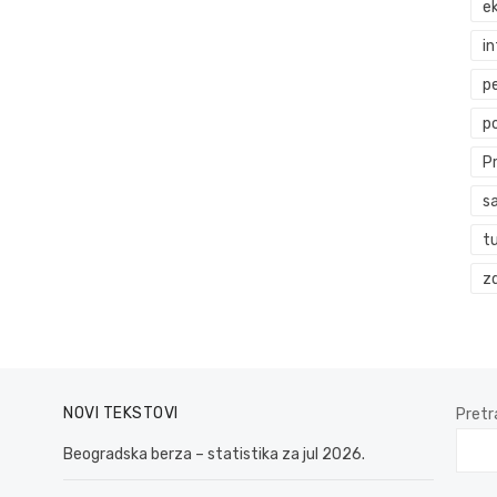
ek
i
p
p
P
s
t
zd
NOVI TEKSTOVI
Pretr
Beogradska berza – statistika za jul 2026.