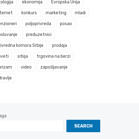
ologija
ekonomija
Evropska Unija
nternet
konkurs
marketing
mladi
enzioneri
poljoprivreda
posao
oslovanje
preduzetnici
rivredna komora Srbije
prodaja
aveti
srbija
trgovina na berzi
urizam
video
zapošljavanje
ravlje
aga
SEARCH