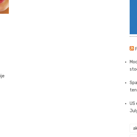
Moo
sto
ije
Spa
ten
US 
Jul
ak