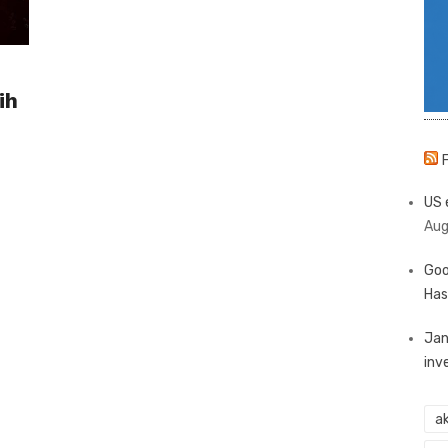
ih
US 
Aug
Goo
Has
Jan
inv
ak