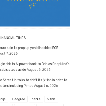
FINANCIAL TIMES
euro sale to prop up yen blindsided ECB
ust 7, 2026
gle shifts AI power back to Brin as DeepMind’s
sabis steps aside
August 6, 2026
e Street in talks to shift its $11bn in debt to
estors including Pimco
August 6, 2026
cije
Beograd
berza
biznis