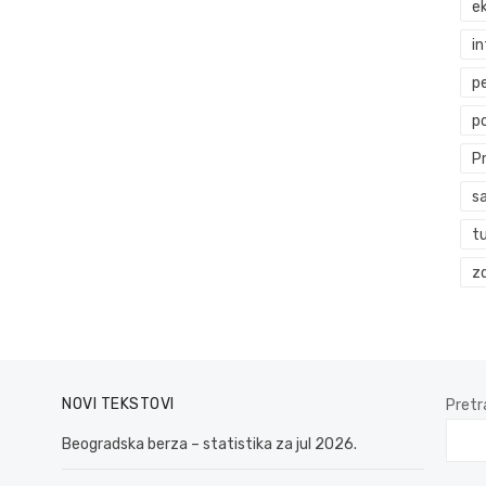
ek
i
p
p
P
s
t
zd
NOVI TEKSTOVI
Pretr
Beogradska berza – statistika za jul 2026.