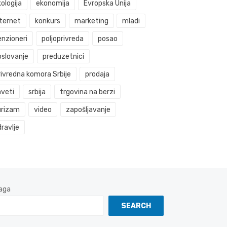
ologija
ekonomija
Evropska Unija
nternet
konkurs
marketing
mladi
enzioneri
poljoprivreda
posao
oslovanje
preduzetnici
rivredna komora Srbije
prodaja
aveti
srbija
trgovina na berzi
urizam
video
zapošljavanje
ravlje
aga
SEARCH