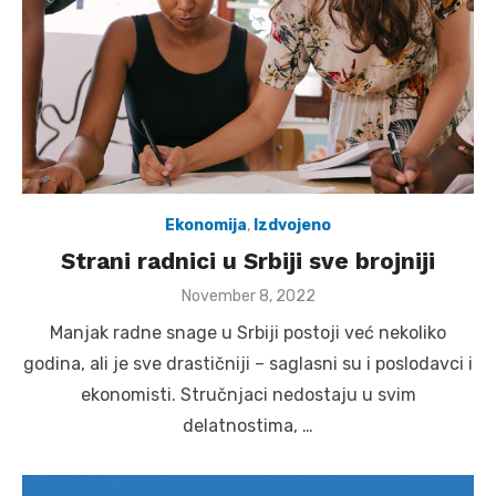
Ekonomija
,
Izdvojeno
Strani radnici u Srbiji sve brojniji
Posted
November 8, 2022
on
Manjak radne snage u Srbiji postoji već nekoliko
godina, ali je sve drastičniji – saglasni su i poslodavci i
ekonomisti. Stručnjaci nedostaju u svim
delatnostima, …