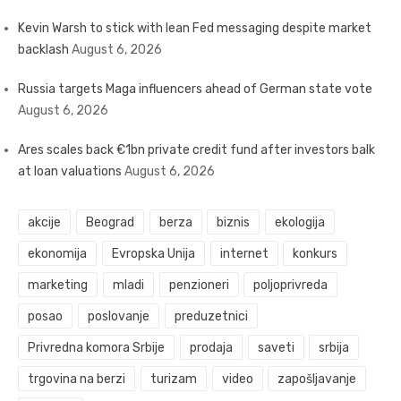
Kevin Warsh to stick with lean Fed messaging despite market
backlash
August 6, 2026
Russia targets Maga influencers ahead of German state vote
August 6, 2026
Ares scales back €1bn private credit fund after investors balk
at loan valuations
August 6, 2026
akcije
Beograd
berza
biznis
ekologija
ekonomija
Evropska Unija
internet
konkurs
marketing
mladi
penzioneri
poljoprivreda
posao
poslovanje
preduzetnici
Privredna komora Srbije
prodaja
saveti
srbija
trgovina na berzi
turizam
video
zapošljavanje