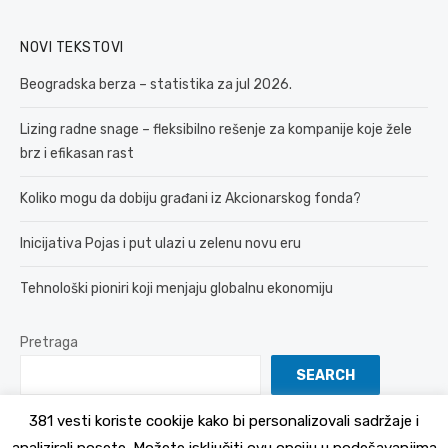
NOVI TEKSTOVI
Beogradska berza – statistika za jul 2026.
Lizing radne snage – fleksibilno rešenje za kompanije koje žele
brz i efikasan rast
Koliko mogu da dobiju građani iz Akcionarskog fonda?
Inicijativa Pojas i put ulazi u zelenu novu eru
Tehnološki pioniri koji menjaju globalnu ekonomiju
Pretraga
SEARCH
381 vesti koriste cookije kako bi personalizovali sadržaje i