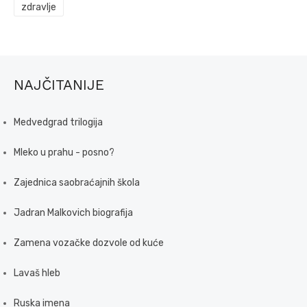
zdravlje
NAJČITANIJE
Medvedgrad trilogija
Mleko u prahu - posno?
Zajednica saobraćajnih škola
Jadran Malkovich biografija
Zamena vozačke dozvole od kuće
Lavaš hleb
Ruska imena