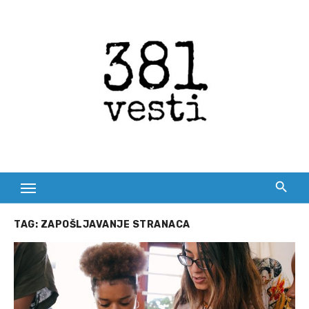
Skip
to
content
TAG:
ZAPOŠLJAVANJE STRANACA