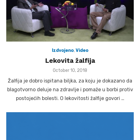
Izdvojeno
,
Video
Lekovita žalfija
Posted
October 10, 2018
on
Žalfija je dobro ispitana biljka, za koju je dokazano da
blagotvorno deluje na zdravlje i pomaže u borbi protiv
postojećih bolesti. O lekovitosti žalfije govori …