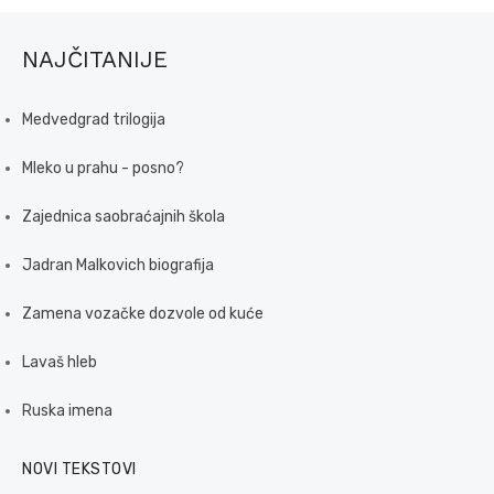
NAJČITANIJE
Medvedgrad trilogija
Mleko u prahu - posno?
Zajednica saobraćajnih škola
Jadran Malkovich biografija
Zamena vozačke dozvole od kuće
Lavaš hleb
Ruska imena
NOVI TEKSTOVI