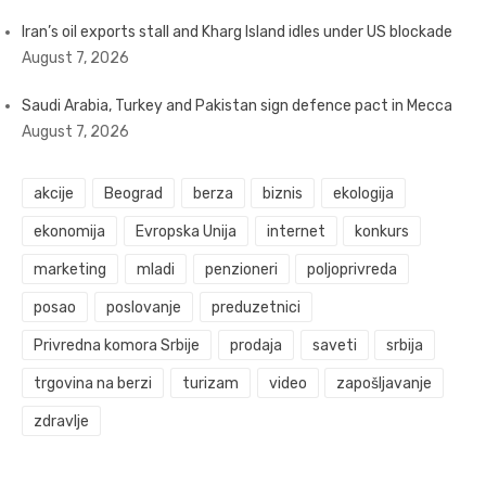
Iran’s oil exports stall and Kharg Island idles under US blockade
August 7, 2026
Saudi Arabia, Turkey and Pakistan sign defence pact in Mecca
August 7, 2026
akcije
Beograd
berza
biznis
ekologija
ekonomija
Evropska Unija
internet
konkurs
marketing
mladi
penzioneri
poljoprivreda
posao
poslovanje
preduzetnici
Privredna komora Srbije
prodaja
saveti
srbija
trgovina na berzi
turizam
video
zapošljavanje
zdravlje