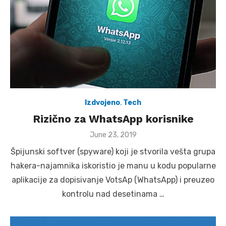
Izdvojeno
,
Tech
Rizično za WhatsApp korisnike
Posted
June 23, 2019
on
Špijunski softver (spyware) koji je stvorila vešta grupa
hakera-najamnika iskoristio je manu u kodu popularne
aplikacije za dopisivanje VotsAp (WhatsApp) i preuzeo
kontrolu nad desetinama …