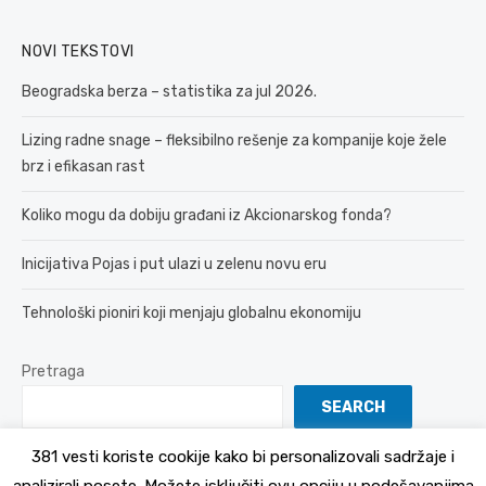
NOVI TEKSTOVI
Beogradska berza – statistika za jul 2026.
Lizing radne snage – fleksibilno rešenje za kompanije koje žele
brz i efikasan rast
Koliko mogu da dobiju građani iz Akcionarskog fonda?
Inicijativa Pojas i put ulazi u zelenu novu eru
Tehnološki pioniri koji menjaju globalnu ekonomiju
Pretraga
SEARCH
381 vesti koriste cookije kako bi personalizovali sadržaje i