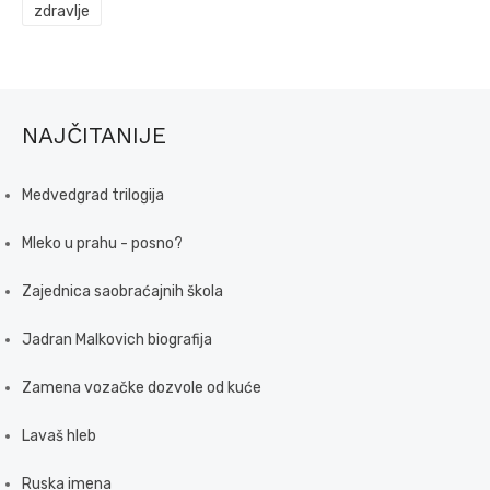
zdravlje
NAJČITANIJE
Medvedgrad trilogija
Mleko u prahu - posno?
Zajednica saobraćajnih škola
Jadran Malkovich biografija
Zamena vozačke dozvole od kuće
Lavaš hleb
Ruska imena