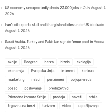
US economy unexpectedly sheds 23,000 jobs in July
August 7,
2026
Iran’s oil exports stall and Kharg Island idles under US blockade
August 7, 2026
Saudi Arabia, Turkey and Pakistan sign defence pact in Mecca
August 7, 2026
akcije
Beograd
berza
biznis
ekologija
ekonomija
Evropska Unija
internet
konkurs
marketing
mladi
penzioneri
poljoprivreda
posao
poslovanje
preduzetnici
Privredna komora Srbije
prodaja
saveti
srbija
trgovina na berzi
turizam
video
zapošljavanje