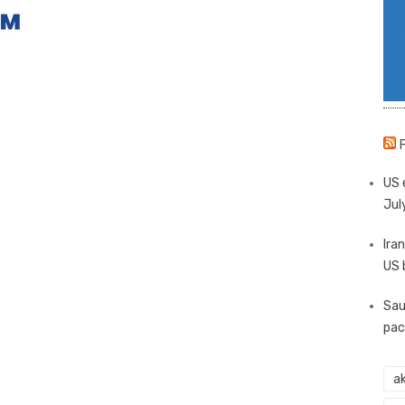
US 
Jul
Iran
US 
Sau
pac
ak