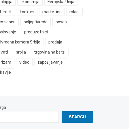
ologija
ekonomija
Evropska Unija
nternet
konkurs
marketing
mladi
enzioneri
poljoprivreda
posao
oslovanje
preduzetnici
rivredna komora Srbije
prodaja
aveti
srbija
trgovina na berzi
urizam
video
zapošljavanje
ravlje
aga
SEARCH