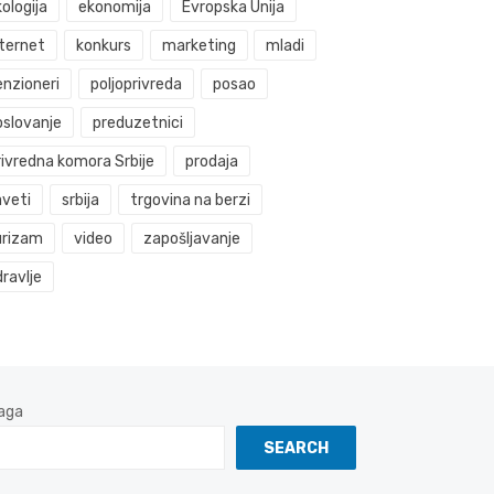
ologija
ekonomija
Evropska Unija
nternet
konkurs
marketing
mladi
enzioneri
poljoprivreda
posao
oslovanje
preduzetnici
rivredna komora Srbije
prodaja
aveti
srbija
trgovina na berzi
urizam
video
zapošljavanje
ravlje
aga
SEARCH