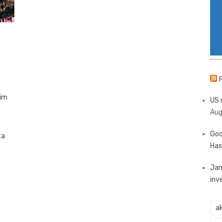
kim
US 
Aug
Goo
ta
Has
Jan
inv
ak