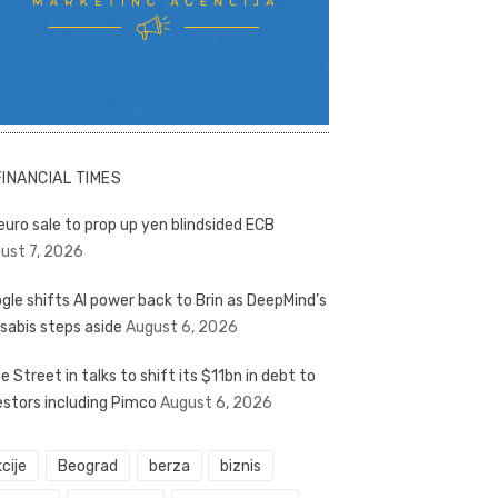
FINANCIAL TIMES
euro sale to prop up yen blindsided ECB
ust 7, 2026
gle shifts AI power back to Brin as DeepMind’s
sabis steps aside
August 6, 2026
e Street in talks to shift its $11bn in debt to
estors including Pimco
August 6, 2026
cije
Beograd
berza
biznis