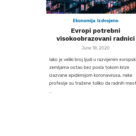
Ekonomija
,
Izdvojeno
Evropi potrebni
visokoobrazovani radnici
Posted
June 18, 2020
on
Iako je veliki broj ljudi u razvijenim evrops
zemljama ostao bez posla tokom krize
izazvane epidemijom koronavirusa, neke
profesije su tražene toliko da radnih mes
…