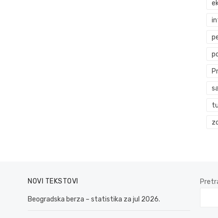
ek
i
p
p
P
s
t
zd
NOVI TEKSTOVI
Pretr
Beogradska berza – statistika za jul 2026.