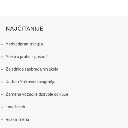
NAJČITANIJE
Medvedgrad trilogija
Mleko u prahu - posno?
Zajednica saobraćajnih škola
Jadran Malkovich biografija
Zamena vozačke dozvole od kuće
Lavaš hleb
Ruska imena