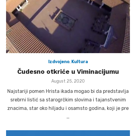
Izdvojeno
,
Kultura
Čudesno otkriće u Viminacijumu
Posted
August 25, 2020
on
Najstariji pomen Hrista ikada mogao bi da predstavlja
srebrni listić sa starogrčkim slovima i tajanstvenim
znacima, star oko hiljadu i osamsto godina, koji je pre
…