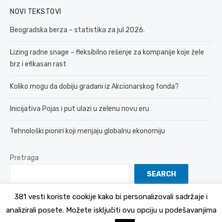
NOVI TEKSTOVI
Beogradska berza – statistika za jul 2026.
Lizing radne snage – fleksibilno rešenje za kompanije koje žele
brz i efikasan rast
Koliko mogu da dobiju građani iz Akcionarskog fonda?
Inicijativa Pojas i put ulazi u zelenu novu eru
Tehnološki pioniri koji menjaju globalnu ekonomiju
Pretraga
SEARCH
381 vesti koriste cookije kako bi personalizovali sadržaje i
analizirali posete. Možete isključiti ovu opciju u podešavanjima
© 2026 381 vesti
Politika Privatnosti