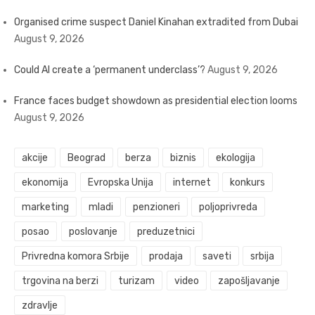
Organised crime suspect Daniel Kinahan extradited from Dubai
August 9, 2026
Could AI create a ‘permanent underclass’?
August 9, 2026
France faces budget showdown as presidential election looms
August 9, 2026
akcije
Beograd
berza
biznis
ekologija
ekonomija
Evropska Unija
internet
konkurs
marketing
mladi
penzioneri
poljoprivreda
posao
poslovanje
preduzetnici
Privredna komora Srbije
prodaja
saveti
srbija
trgovina na berzi
turizam
video
zapošljavanje
zdravlje