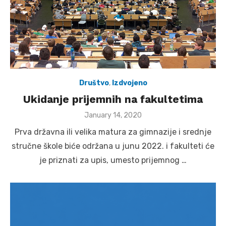
Društvo
,
Izdvojeno
Ukidanje prijemnih na fakultetima
Posted
January 14, 2020
on
Prva državna ili velika matura za gimnazije i srednje
stručne škole biće održana u junu 2022. i fakulteti će
je priznati za upis, umesto prijemnog …