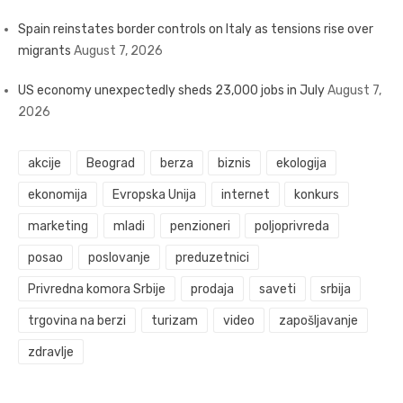
Spain reinstates border controls on Italy as tensions rise over
migrants
August 7, 2026
US economy unexpectedly sheds 23,000 jobs in July
August 7,
2026
akcije
Beograd
berza
biznis
ekologija
ekonomija
Evropska Unija
internet
konkurs
marketing
mladi
penzioneri
poljoprivreda
posao
poslovanje
preduzetnici
Privredna komora Srbije
prodaja
saveti
srbija
trgovina na berzi
turizam
video
zapošljavanje
zdravlje