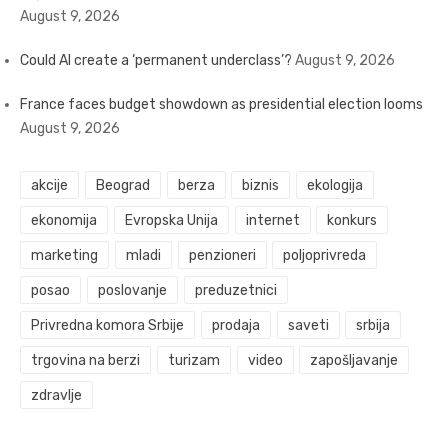
August 9, 2026
Could AI create a ‘permanent underclass’?
August 9, 2026
France faces budget showdown as presidential election looms
August 9, 2026
akcije
Beograd
berza
biznis
ekologija
ekonomija
Evropska Unija
internet
konkurs
marketing
mladi
penzioneri
poljoprivreda
posao
poslovanje
preduzetnici
Privredna komora Srbije
prodaja
saveti
srbija
trgovina na berzi
turizam
video
zapošljavanje
zdravlje