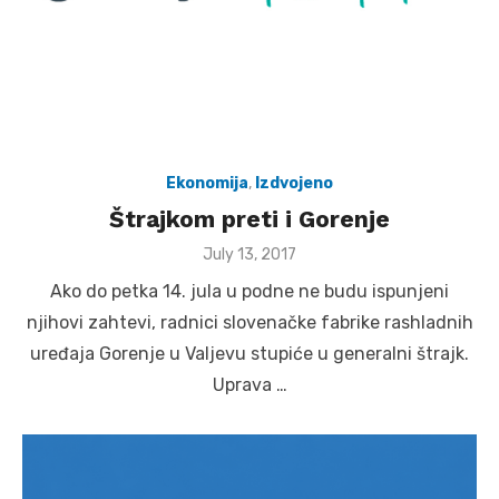
Ekonomija
,
Izdvojeno
Štrajkom preti i Gorenje
Posted
July 13, 2017
on
Ako do petka 14. jula u podne ne budu ispunjeni
njihovi zahtevi, radnici slovenačke fabrike rashladnih
uređaja Gorenje u Valjevu stupiće u generalni štrajk.
Uprava …