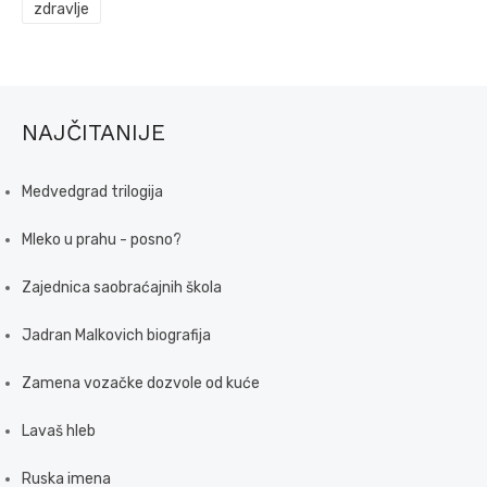
zdravlje
NAJČITANIJE
Medvedgrad trilogija
Mleko u prahu - posno?
Zajednica saobraćajnih škola
Jadran Malkovich biografija
Zamena vozačke dozvole od kuće
Lavaš hleb
Ruska imena