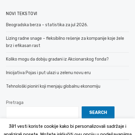
NOVI TEKSTOVI
Beogradska berza – statistika za jul 2026.
Lizing radne snage – fleksibilno rešenje za kompanije koje žele
brz i efikasan rast
Koliko mogu da dobiju građani iz Akcionarskog fonda?
Inicijativa Pojas i put ulazi u zelenu novu eru
Tehnološki pioniri koji menjaju globalnu ekonomiju
Pretraga
SEARCH
381 vesti koriste cookije kako bi personalizovali sadržaje i
analizirali posete. Možete isključiti ovu opciju u podešavanjima