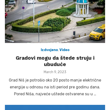
Izdvojeno
,
Video
Gradovi mogu da štede struju i
ubuduće
Posted
March 9, 2023
on
Grad Niš je potrošio oko 20 posto manje električne
energije u odnosu na isti period pre godinu dana.
Pored Niša, najveće uštede ostvarene su u …