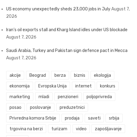
US economy unexpectedly sheds 23,000 jobs in July
August 7,
2026
Iran’s oil exports stall and Kharg Island idles under US blockade
August 7, 2026
Saudi Arabia, Turkey and Pakistan sign defence pact in Mecca
August 7, 2026
akcije
Beograd
berza
biznis
ekologija
ekonomija
Evropska Unija
internet
konkurs
marketing
mladi
penzioneri
poljoprivreda
posao
poslovanje
preduzetnici
Privredna komora Srbije
prodaja
saveti
srbija
trgovina na berzi
turizam
video
zapošljavanje