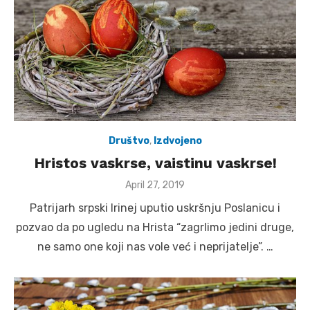
Društvo
,
Izdvojeno
Hristos vaskrse, vaistinu vaskrse!
Posted
April 27, 2019
on
Patrijarh srpski Irinej uputio uskršnju Poslanicu i
pozvao da po ugledu na Hrista “zagrlimo jedini druge,
ne samo one koji nas vole već i neprijatelje”. …