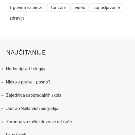
trgovina na berzi
turizam
video
zapošljavanje
zdravlje
NAJČITANIJE
Medvedgrad trilogija
Mleko u prahu - posno?
Zajednica saobraćajnih škola
Jadran Malkovich biografija
Zamena vozačke dozvole od kuće