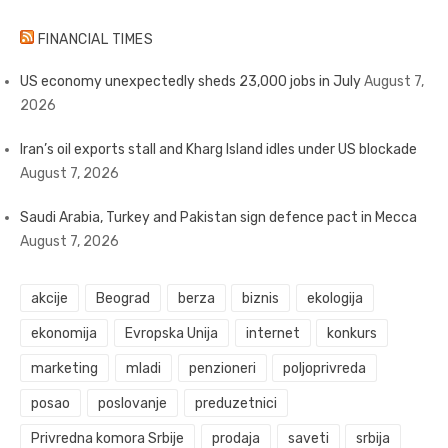
FINANCIAL TIMES
US economy unexpectedly sheds 23,000 jobs in July
August 7,
2026
Iran’s oil exports stall and Kharg Island idles under US blockade
August 7, 2026
Saudi Arabia, Turkey and Pakistan sign defence pact in Mecca
August 7, 2026
akcije
Beograd
berza
biznis
ekologija
ekonomija
Evropska Unija
internet
konkurs
marketing
mladi
penzioneri
poljoprivreda
posao
poslovanje
preduzetnici
Privredna komora Srbije
prodaja
saveti
srbija