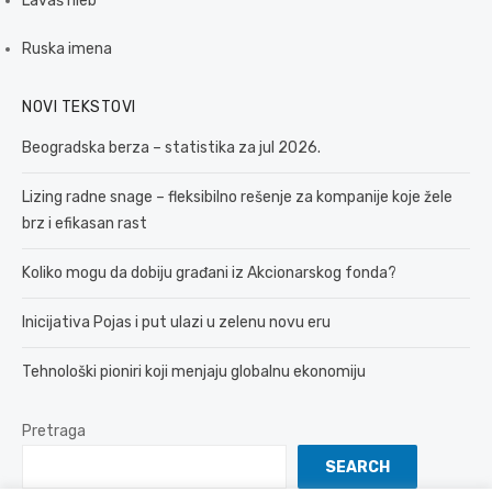
Lavaš hleb
Ruska imena
NOVI TEKSTOVI
Beogradska berza – statistika za jul 2026.
Lizing radne snage – fleksibilno rešenje za kompanije koje žele
brz i efikasan rast
Koliko mogu da dobiju građani iz Akcionarskog fonda?
Inicijativa Pojas i put ulazi u zelenu novu eru
Tehnološki pioniri koji menjaju globalnu ekonomiju
Pretraga
SEARCH