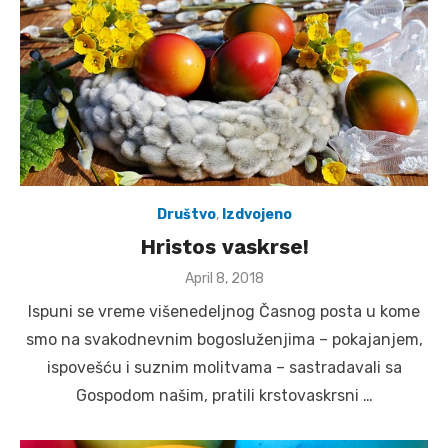
Društvo
,
Izdvojeno
Hristos vaskrse!
Posted
April 8, 2018
on
Ispuni se vreme višenedeljnog Časnog posta u kome
smo na svakodnevnim bogosluženjima – pokajanjem,
ispovešću i suznim molitvama – sastradavali sa
Gospodom našim, pratili krstovaskrsni …