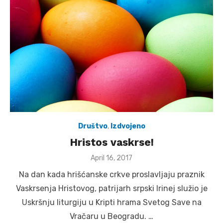
Društvo
,
Izdvojeno
Hristos vaskrse!
Posted
April 16, 2017
on
Na dan kada hrišćanske crkve proslavljaju praznik
Vaskrsenja Hristovog, patrijarh srpski Irinej služio je
Uskršnju liturgiju u Kripti hrama Svetog Save na
Vračaru u Beogradu. …