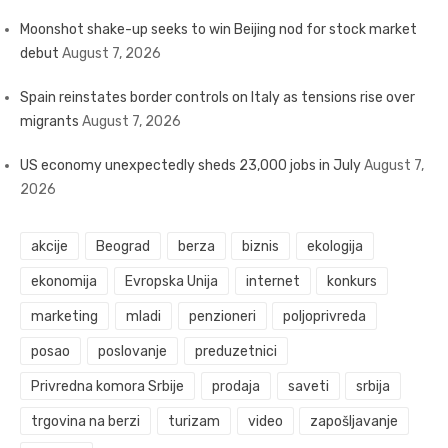
Moonshot shake-up seeks to win Beijing nod for stock market
debut
August 7, 2026
Spain reinstates border controls on Italy as tensions rise over
migrants
August 7, 2026
US economy unexpectedly sheds 23,000 jobs in July
August 7,
2026
akcije
Beograd
berza
biznis
ekologija
ekonomija
Evropska Unija
internet
konkurs
marketing
mladi
penzioneri
poljoprivreda
posao
poslovanje
preduzetnici
Privredna komora Srbije
prodaja
saveti
srbija
trgovina na berzi
turizam
video
zapošljavanje