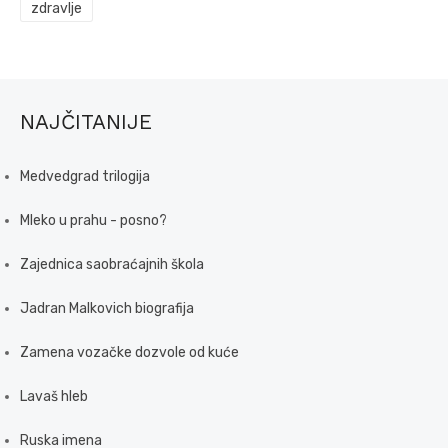
zdravlje
NAJČITANIJE
Medvedgrad trilogija
Mleko u prahu - posno?
Zajednica saobraćajnih škola
Jadran Malkovich biografija
Zamena vozačke dozvole od kuće
Lavaš hleb
Ruska imena