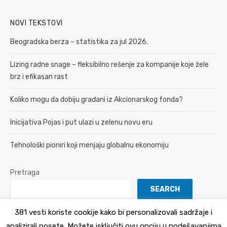
NOVI TEKSTOVI
Beogradska berza – statistika za jul 2026.
Lizing radne snage – fleksibilno rešenje za kompanije koje žele
brz i efikasan rast
Koliko mogu da dobiju građani iz Akcionarskog fonda?
Inicijativa Pojas i put ulazi u zelenu novu eru
Tehnološki pioniri koji menjaju globalnu ekonomiju
Pretraga
SEARCH
381 vesti koriste cookije kako bi personalizovali sadržaje i
analizirali posete. Možete isključiti ovu opciju u podešavanjima