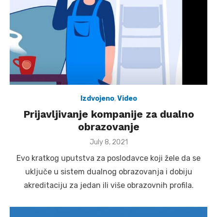
Izdvojeno
,
Video
Prijavljivanje kompanije za dualno
obrazovanje
Posted
July 8, 2021
on
Evo kratkog uputstva za poslodavce koji žele da se
uključe u sistem dualnog obrazovanja i dobiju
akreditaciju za jedan ili više obrazovnih profila.