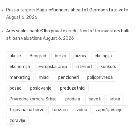
Russia targets Maga influencers ahead of German state vote
August 6, 2026
Ares scales back €1bn private credit fund after investors balk
at loan valuations
August 6, 2026
akcije
Beograd
berza
biznis
ekologija
ekonomija
Evropska Unija
internet
konkurs
marketing
mladi
penzioneri
poljoprivreda
posao
poslovanje
preduzetnici
Privredna komora Srbije
prodaja
saveti
srbija
trgovina na berzi
turizam
video
zapošljavanje
zdravlje