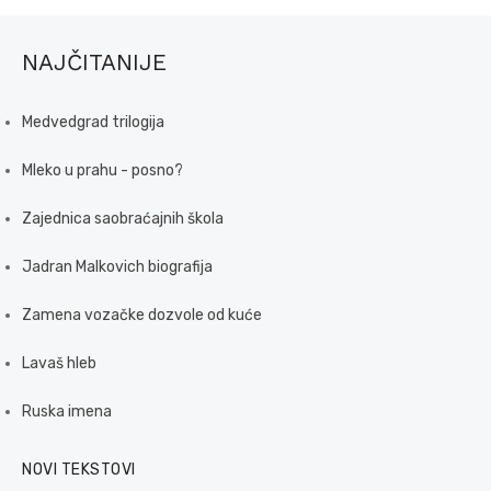
NAJČITANIJE
Medvedgrad trilogija
Mleko u prahu - posno?
Zajednica saobraćajnih škola
Jadran Malkovich biografija
Zamena vozačke dozvole od kuće
Lavaš hleb
Ruska imena
NOVI TEKSTOVI