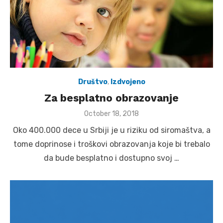
Društvo
,
Izdvojeno
Za besplatno obrazovanje
Posted
October 18, 2018
on
Oko 400.000 dece u Srbiji je u riziku od siromaštva, a
tome doprinose i troškovi obrazovanja koje bi trebalo
da bude besplatno i dostupno svoj …