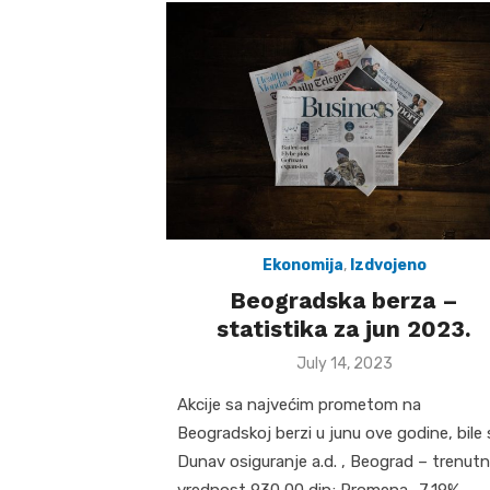
Ekonomija
,
Izdvojeno
Beogradska berza –
statistika za jun 2023.
Posted
July 14, 2023
on
Akcije sa najvećim prometom na
Beogradskoj berzi u junu ove godine, bile 
Dunav osiguranje a.d. , Beograd – trenut
vrednost 930,00 din; Promena -7,19% …