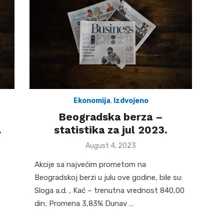
Ekonomija
,
Izdvojeno
Beogradska berza –
.
statistika za jul 2023.
Posted
August 4, 2023
on
Akcije sa najvećim prometom na
Beogradskoj berzi u julu ove godine, bile su:
Sloga a.d. , Kać – trenutna vrednost 840,00
din; Promena 3,83% Dunav …