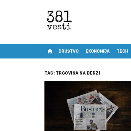
Skip
to
content
home
DRUŠTVO
EKONOMIJA
TECH
TAG:
TRGOVINA NA BERZI