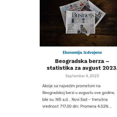
Ekonomija
,
Izdvojeno
Beogradska berza –
statistika za avgust 2023
Posted
September 4, 2023
on
Akcije sa najvećim prometom na
Beogradskoj berzi u avgustu ove godine,
bile su: NIS a.d. , Novi Sad – trenutna
vrednost 717,00 din; Promena 4,52% …