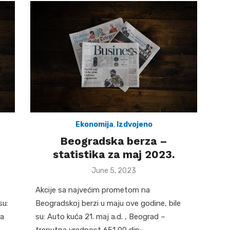
Ekonomija
,
Izdvojeno
Beogradska berza –
statistika za maj 2023.
Posted
June 5, 2023
on
Akcije sa najvećim prometom na
su:
Beogradskoj berzi u maju ove godine, bile
na
su: Auto kuća 21. maj a.d. , Beograd –
trenutna vrednost 651,00 din; …