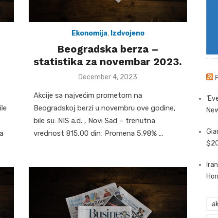
Ekonomija
,
Izdvojeno
Beogradska berza –
statistika za novembar 2023.
Posted
December 4, 2023
on
Akcije sa najvećim prometom na
‘Eve
ile
Beogradskoj berzi u novembru ove godine,
New
bile su: NIS a.d. , Novi Sad – trenutna
Gia
a
vrednost 815,00 din; Promena 5,98% …
$20
Ira
Hor
ak