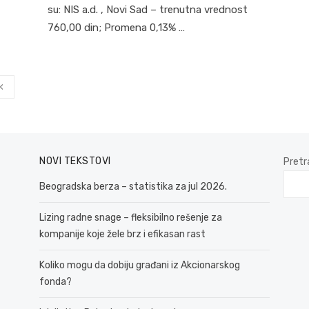
su: NIS a.d. , Novi Sad – trenutna vrednost
760,00 din; Promena 0,13% …
‹
NOVI TEKSTOVI
Pretr
Beogradska berza – statistika za jul 2026.
Lizing radne snage – fleksibilno rešenje za
kompanije koje žele brz i efikasan rast
Koliko mogu da dobiju građani iz Akcionarskog
fonda?