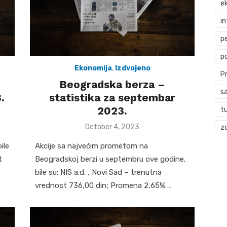
ek
i
p
p
Ekonomija
,
Izdvojeno
P
Beogradska berza –
s
.
statistika za septembar
2023.
t
Posted
October 4, 2023
zd
on
ile
Akcije sa najvećim prometom na
t
Beogradskoj berzi u septembru ove godine,
bile su: NIS a.d. , Novi Sad – trenutna
vrednost 736,00 din; Promena 2,65% …