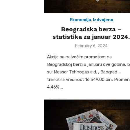
Ekonomija
,
Izdvojeno
Beogradska berza –
statistika za januar 2024.
Posted
February 6, 2024
on
Akcije sa najvećim prometom na
Beogradskoj berzi u januaru ove godine, b
su: Messer Tehnogas a.d. , Beograd –
trenutna vrednost 16.549,00 din; Promen
4,46% …