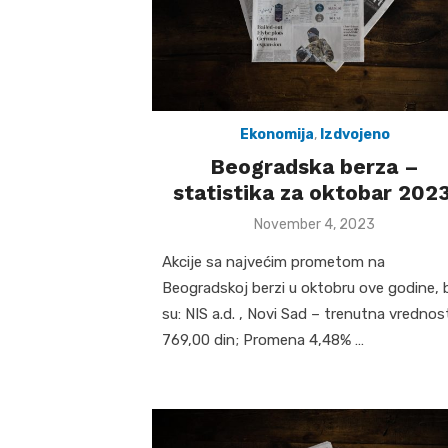
Ekonomija
,
Izdvojeno
Beogradska berza –
statistika za oktobar 2023
Posted
November 4, 2023
on
Akcije sa najvećim prometom na
Beogradskoj berzi u oktobru ove godine, b
su: NIS a.d. , Novi Sad – trenutna vrednos
769,00 din; Promena 4,48% …