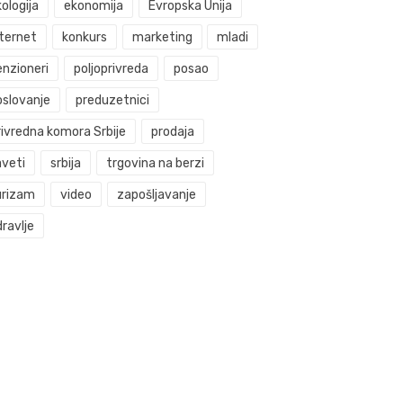
ologija
ekonomija
Evropska Unija
nternet
konkurs
marketing
mladi
enzioneri
poljoprivreda
posao
oslovanje
preduzetnici
rivredna komora Srbije
prodaja
aveti
srbija
trgovina na berzi
urizam
video
zapošljavanje
ravlje