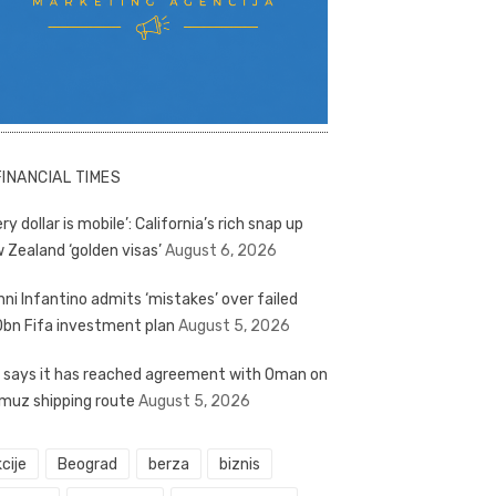
FINANCIAL TIMES
ry dollar is mobile’: California’s rich snap up
 Zealand ‘golden visas’
August 6, 2026
nni Infantino admits ‘mistakes’ over failed
bn Fifa investment plan
August 5, 2026
n says it has reached agreement with Oman on
muz shipping route
August 5, 2026
cije
Beograd
berza
biznis