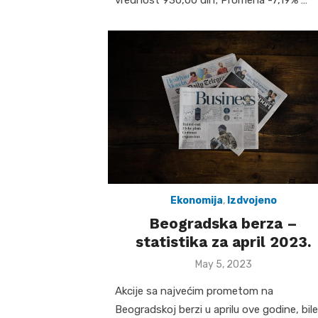
Ekonomija
,
Izdvojeno
Beogradska berza –
statistika za april 2023.
Posted
May 5, 2023
on
Akcije sa najvećim prometom na
Beogradskoj berzi u aprilu ove godine, bile