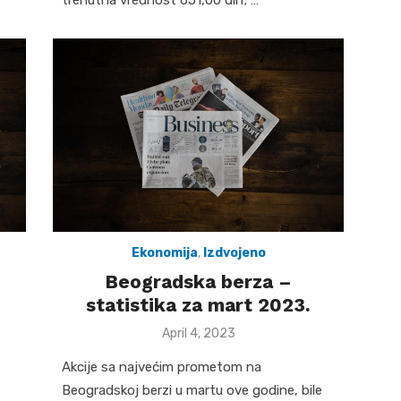
Ekonomija
,
Izdvojeno
Beogradska berza –
statistika za mart 2023.
Posted
April 4, 2023
on
Akcije sa najvećim prometom na
Beogradskoj berzi u martu ove godine, bile