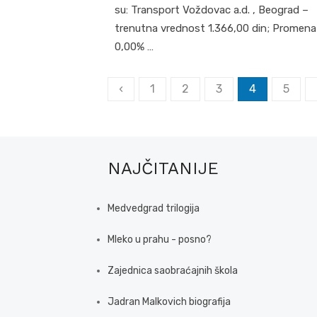
su: Transport Voždovac a.d. , Beograd –
trenutna vrednost 1.366,00 din; Promena
0,00% …
Posts
‹
1
2
3
4
5
pagination
NAJČITANIJE
Medvedgrad trilogija
Mleko u prahu - posno?
Zajednica saobraćajnih škola
Jadran Malkovich biografija