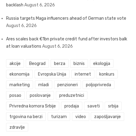
backlash
August 6, 2026
Russia targets Maga influencers ahead of German state vote
August 6, 2026
Ares scales back €1bn private credit fund after investors balk
at loan valuations
August 6, 2026
akcije
Beograd
berza
biznis
ekologija
ekonomija
Evropska Unija
internet
konkurs
marketing
mladi
penzioneri
poljoprivreda
posao
poslovanje
preduzetnici
Privredna komora Srbije
prodaja
saveti
srbija
trgovina na berzi
turizam
video
zapošljavanje
zdravlje