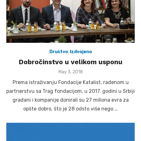
Društvo
,
Izdvojeno
Dobročinstvo u velikom usponu
Posted
May 3, 2018
on
Prema istraživanju Fondacije Katalist, rađenom u
partnerstvu sa Trag fondacijom, u 2017. godini u Srbiji
građani i kompanije donirali su 27 miliona evra za
opšte dobro, što je 28 odsto više nego …