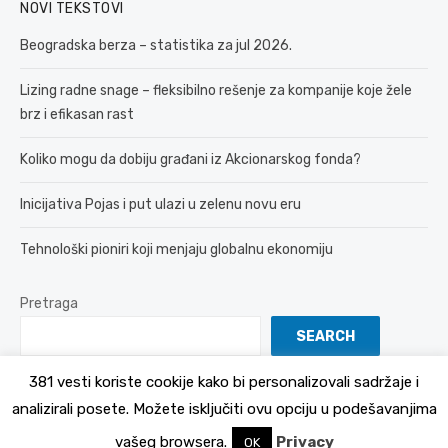
NOVI TEKSTOVI
Beogradska berza – statistika za jul 2026.
Lizing radne snage – fleksibilno rešenje za kompanije koje žele
brz i efikasan rast
Koliko mogu da dobiju građani iz Akcionarskog fonda?
Inicijativa Pojas i put ulazi u zelenu novu eru
Tehnološki pioniri koji menjaju globalnu ekonomiju
Pretraga
SEARCH
381 vesti koriste cookije kako bi personalizovali sadržaje i
analizirali posete. Možete isključiti ovu opciju u podešavanjima
© 2026 381 vesti
Politika Privatnosti
vašeg browsera.
Privacy
OK