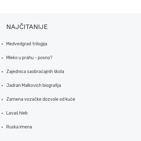
NAJČITANIJE
Medvedgrad trilogija
Mleko u prahu - posno?
Zajednica saobraćajnih škola
Jadran Malkovich biografija
Zamena vozačke dozvole od kuće
Lavaš hleb
Ruska imena