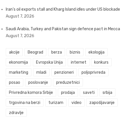
Iran’s oil exports stall and Kharg Island idles under US blockade
August 7, 2026
Saudi Arabia, Turkey and Pakistan sign defence pact in Mecca
August 7, 2026
akcije
Beograd
berza
biznis
ekologija
ekonomija
Evropska Unija
internet
konkurs
marketing
mladi
penzioneri
poljoprivreda
posao
poslovanje
preduzetnici
Privredna komora Srbije
prodaja
saveti
srbija
trgovina na berzi
turizam
video
zapošljavanje
zdravlje