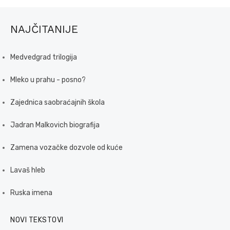
NAJČITANIJE
Medvedgrad trilogija
Mleko u prahu - posno?
Zajednica saobraćajnih škola
Jadran Malkovich biografija
Zamena vozačke dozvole od kuće
Lavaš hleb
Ruska imena
NOVI TEKSTOVI