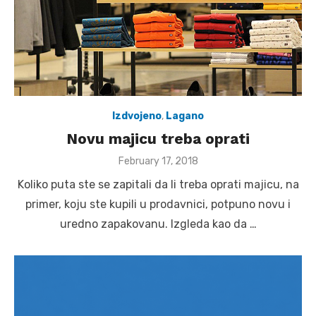
Izdvojeno
,
Lagano
Novu majicu treba oprati
Posted
February 17, 2018
on
Koliko puta ste se zapitali da li treba oprati majicu, na
primer, koju ste kupili u prodavnici, potpuno novu i
uredno zapakovanu. Izgleda kao da …