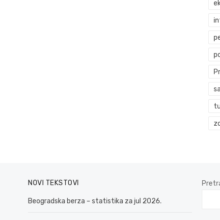
ek
i
p
p
P
s
t
zd
NOVI TEKSTOVI
Pretr
Beogradska berza – statistika za jul 2026.