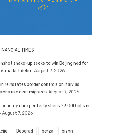
FINANCIAL TIMES
nshot shake-up seeks to win Beijing nod for
ck market debut
August 7, 2026
in reinstates border controls on Italy as
sions rise over migrants
August 7, 2026
economy unexpectedly sheds 23,000 jobs in
y
August 7, 2026
cije
Beograd
berza
biznis