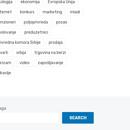
ologija
ekonomija
Evropska Unija
nternet
konkurs
marketing
mladi
enzioneri
poljoprivreda
posao
oslovanje
preduzetnici
rivredna komora Srbije
prodaja
aveti
srbija
trgovina na berzi
urizam
video
zapošljavanje
ravlje
aga
SEARCH