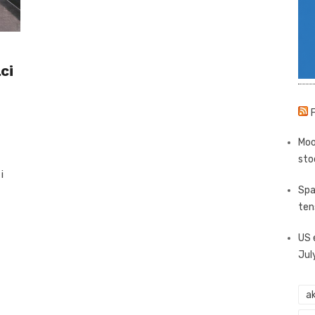
ci
Moo
sto
i
Spa
ten
US 
Jul
ak