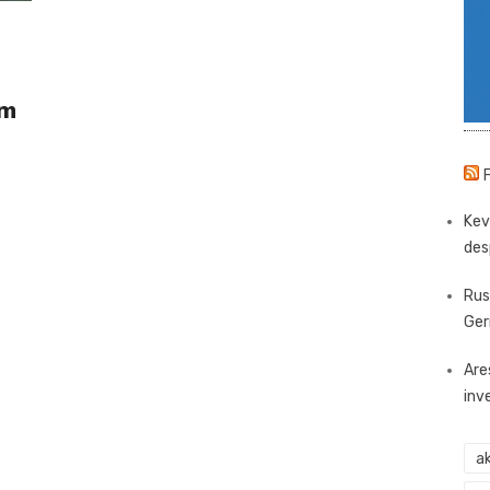
am
Kev
des
Rus
Ger
Are
inv
ak