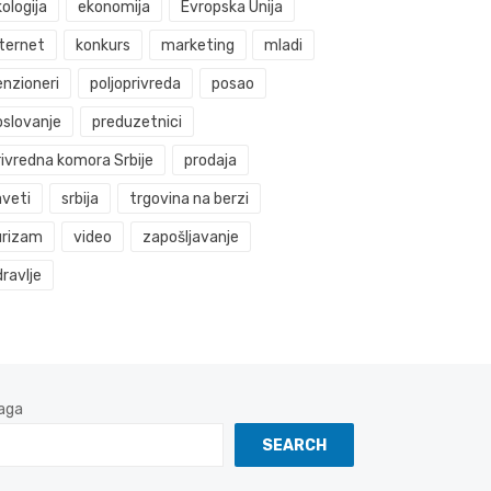
ologija
ekonomija
Evropska Unija
nternet
konkurs
marketing
mladi
enzioneri
poljoprivreda
posao
oslovanje
preduzetnici
rivredna komora Srbije
prodaja
aveti
srbija
trgovina na berzi
urizam
video
zapošljavanje
ravlje
aga
SEARCH