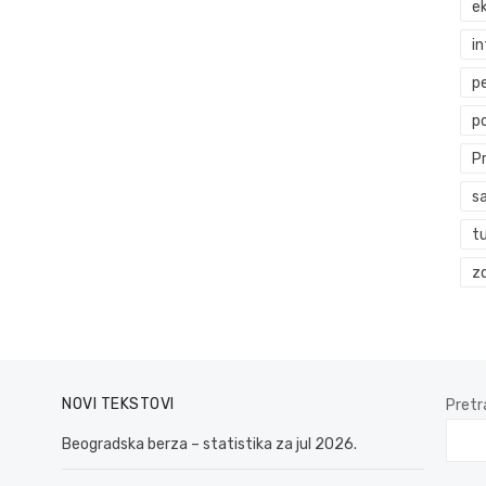
ek
i
p
p
P
s
t
zd
NOVI TEKSTOVI
Pretr
Beogradska berza – statistika za jul 2026.