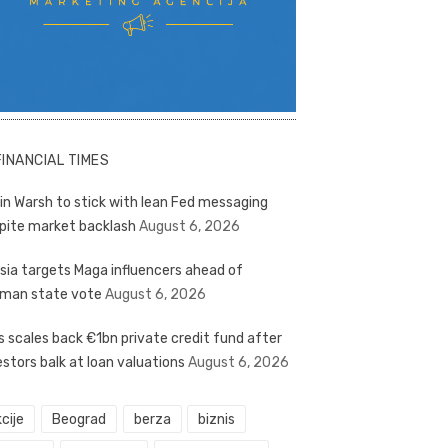
FINANCIAL TIMES
in Warsh to stick with lean Fed messaging
pite market backlash
August 6, 2026
sia targets Maga influencers ahead of
man state vote
August 6, 2026
s scales back €1bn private credit fund after
estors balk at loan valuations
August 6, 2026
cije
Beograd
berza
biznis