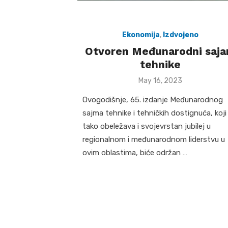
Ekonomija
,
Izdvojeno
Otvoren Međunarodni saj
tehnike
Posted
May 16, 2023
on
Ovogodišnje, 65. izdanje Međunarodnog
sajma tehnike i tehničkih dostignuća, koji
tako obeležava i svojevrstan jubilej u
regionalnom i međunarodnom liderstvu u
ovim oblastima, biće održan …