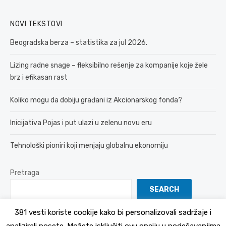
NOVI TEKSTOVI
Beogradska berza – statistika za jul 2026.
Lizing radne snage – fleksibilno rešenje za kompanije koje žele
brz i efikasan rast
Koliko mogu da dobiju građani iz Akcionarskog fonda?
Inicijativa Pojas i put ulazi u zelenu novu eru
Tehnološki pioniri koji menjaju globalnu ekonomiju
Pretraga
SEARCH
381 vesti koriste cookije kako bi personalizovali sadržaje i