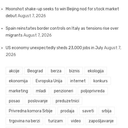
Moonshot shake-up seeks to win Beijing nod for stock market
debut
August 7, 2026
Spain reinstates border controls on Italy as tensions rise over
migrants
August 7, 2026
US economy unexpectedly sheds 23,000 jobs in July
August 7,
2026
akcije
Beograd
berza
biznis
ekologija
ekonomija
Evropska Unija
internet
konkurs
marketing
mladi
penzioneri
poljoprivreda
posao
poslovanje
preduzetnici
Privredna komora Srbije
prodaja
saveti
srbija
trgovina na berzi
turizam
video
zapošljavanje