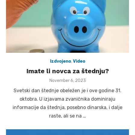
Izdvojeno
,
Video
Imate li novca za štednju?
Posted
November 6, 2023
on
Svetski dan štednje obeležen je i ove godine 31.
oktobra. U izjavama zvaničnika dominiraju
informacije da štednja, posebno dinarska, i dalje
raste, ali se na …