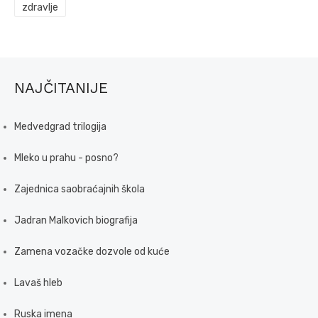
zdravlje
NAJČITANIJE
Medvedgrad trilogija
Mleko u prahu - posno?
Zajednica saobraćajnih škola
Jadran Malkovich biografija
Zamena vozačke dozvole od kuće
Lavaš hleb
Ruska imena