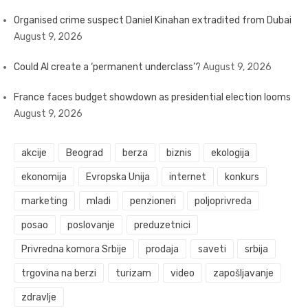
Organised crime suspect Daniel Kinahan extradited from Dubai
August 9, 2026
Could AI create a ‘permanent underclass’?
August 9, 2026
France faces budget showdown as presidential election looms
August 9, 2026
akcije
Beograd
berza
biznis
ekologija
ekonomija
Evropska Unija
internet
konkurs
marketing
mladi
penzioneri
poljoprivreda
posao
poslovanje
preduzetnici
Privredna komora Srbije
prodaja
saveti
srbija
trgovina na berzi
turizam
video
zapošljavanje
zdravlje