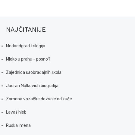
NAJČITANIJE
Medvedgrad trilogija
Mleko u prahu - posno?
Zajednica saobraćajnih škola
Jadran Malkovich biografija
Zamena vozačke dozvole od kuće
Lavaš hleb
Ruska imena