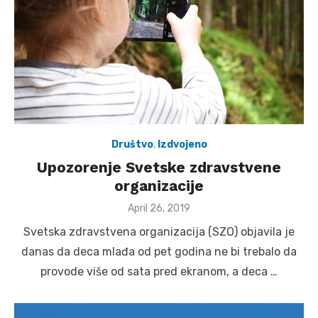
Društvo
,
Izdvojeno
Upozorenje Svetske zdravstvene
organizacije
Posted
April 26, 2019
on
Svetska zdravstvena organizacija (SZO) objavila je
danas da deca mlađa od pet godina ne bi trebalo da
provode više od sata pred ekranom, a deca …