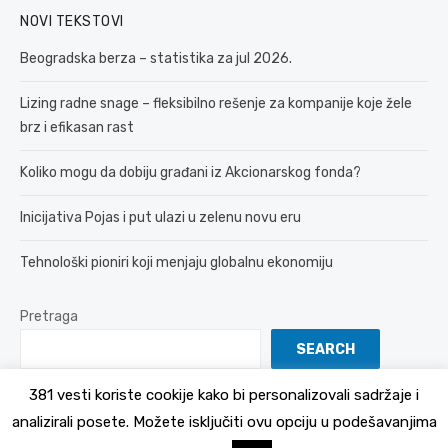
NOVI TEKSTOVI
Beogradska berza – statistika za jul 2026.
Lizing radne snage – fleksibilno rešenje za kompanije koje žele
brz i efikasan rast
Koliko mogu da dobiju građani iz Akcionarskog fonda?
Inicijativa Pojas i put ulazi u zelenu novu eru
Tehnološki pioniri koji menjaju globalnu ekonomiju
Pretraga
SEARCH
381 vesti koriste cookije kako bi personalizovali sadržaje i
analizirali posete. Možete isključiti ovu opciju u podešavanjima
© 2026 381 vesti
Politika Privatnosti