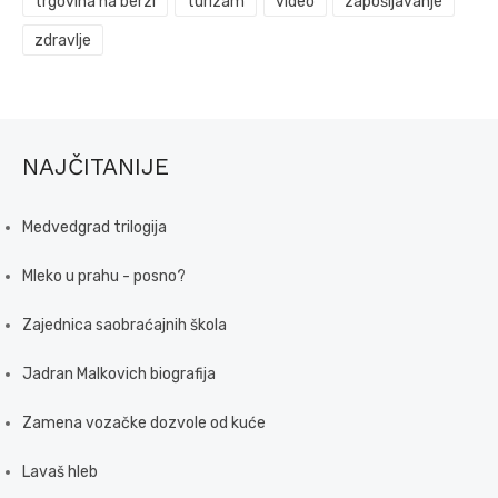
trgovina na berzi
turizam
video
zapošljavanje
zdravlje
NAJČITANIJE
Medvedgrad trilogija
Mleko u prahu - posno?
Zajednica saobraćajnih škola
Jadran Malkovich biografija
Zamena vozačke dozvole od kuće
Lavaš hleb