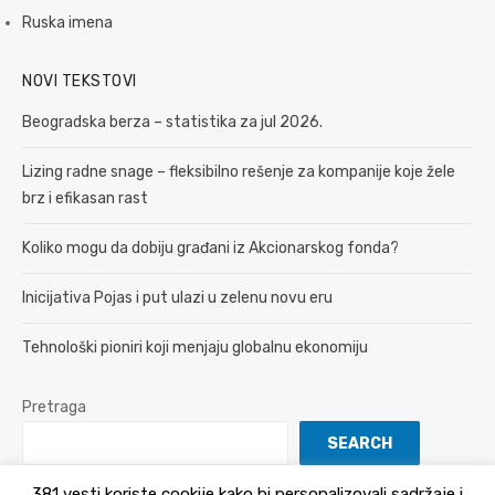
Ruska imena
NOVI TEKSTOVI
Beogradska berza – statistika za jul 2026.
Lizing radne snage – fleksibilno rešenje za kompanije koje žele
brz i efikasan rast
Koliko mogu da dobiju građani iz Akcionarskog fonda?
Inicijativa Pojas i put ulazi u zelenu novu eru
Tehnološki pioniri koji menjaju globalnu ekonomiju
Pretraga
SEARCH
381 vesti koriste cookije kako bi personalizovali sadržaje i