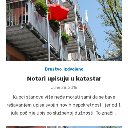
Društvo
,
Izdvojeno
Notari upisuju u katastar
Posted
June 28, 2018
on
Kupci stanova više neće morati sami da se bave
rešavanjem upisa svojih novih nepokretnosti, jer od 1.
jula počinje upis po službenoj dužnosti. To znači …