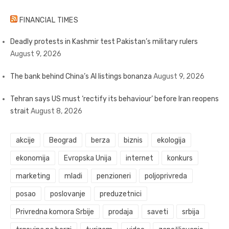
FINANCIAL TIMES
Deadly protests in Kashmir test Pakistan’s military rulers
August 9, 2026
The bank behind China’s AI listings bonanza
August 9, 2026
Tehran says US must ‘rectify its behaviour’ before Iran reopens
strait
August 8, 2026
akcije
Beograd
berza
biznis
ekologija
ekonomija
Evropska Unija
internet
konkurs
marketing
mladi
penzioneri
poljoprivreda
posao
poslovanje
preduzetnici
Privredna komora Srbije
prodaja
saveti
srbija