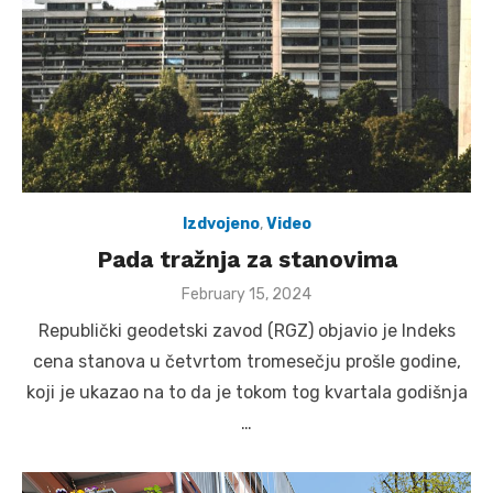
Izdvojeno
,
Video
Pada tražnja za stanovima
Posted
February 15, 2024
on
Republički geodetski zavod (RGZ) objavio je Indeks
cena stanova u četvrtom tromesečju prošle godine,
koji je ukazao na to da je tokom tog kvartala godišnja
…