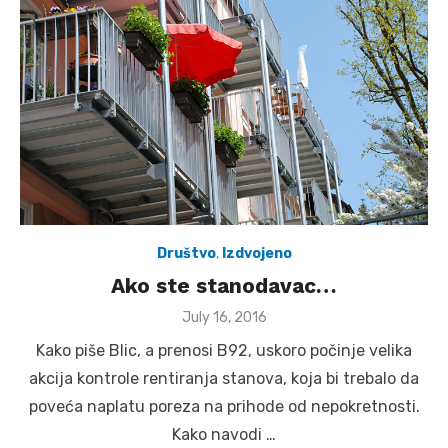
Društvo
,
Izdvojeno
Ako ste stanodavac…
Posted
July 16, 2016
on
Kako piše Blic, a prenosi B92, uskoro počinje velika
akcija kontrole rentiranja stanova, koja bi trebalo da
poveća naplatu poreza na prihode od nepokretnosti.
Kako navodi …