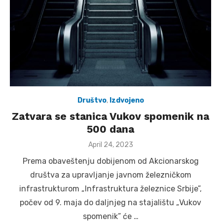
Društvo
,
Izdvojeno
Zatvara se stanica Vukov spomenik na
500 dana
Posted
April 24, 2023
on
Prema obaveštenju dobijenom od Akcionarskog
društva za upravljanje javnom železničkom
infrastrukturom „Infrastruktura železnice Srbije”,
počev od 9. maja do daljnjeg na stajalištu „Vukov
spomenik” će …