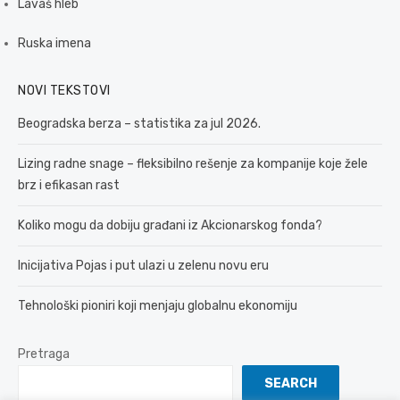
Lavaš hleb
Ruska imena
NOVI TEKSTOVI
Beogradska berza – statistika za jul 2026.
Lizing radne snage – fleksibilno rešenje za kompanije koje žele
brz i efikasan rast
Koliko mogu da dobiju građani iz Akcionarskog fonda?
Inicijativa Pojas i put ulazi u zelenu novu eru
Tehnološki pioniri koji menjaju globalnu ekonomiju
Pretraga
SEARCH