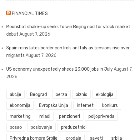
FINANCIAL TIMES
Moonshot shake-up seeks to win Beijing nod for stock market
debut
August 7, 2026
Spain reinstates border controls on Italy as tensions rise over
migrants
August 7, 2026
US economy unexpectedly sheds 23,000 jobs in July
August 7,
2026
akcije
Beograd
berza
biznis
ekologija
ekonomija
Evropska Unija
internet
konkurs
marketing
mladi
penzioneri
poljoprivreda
posao
poslovanje
preduzetnici
Privredna komora Srbije
prodaja
saveti
srbija