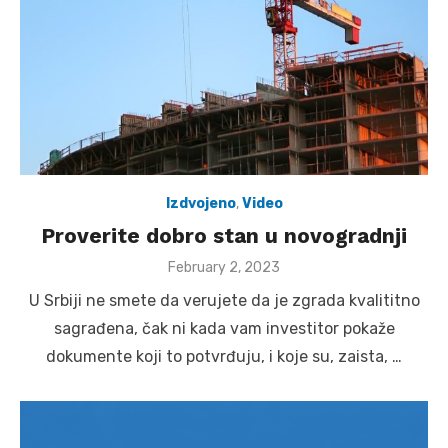
Izdvojeno
,
Video
Proverite dobro stan u novogradnji
Posted
February 2, 2023
on
U Srbiji ne smete da verujete da je zgrada kvalititno
sagrađena, čak ni kada vam investitor pokaže
dokumente koji to potvrđuju, i koje su, zaista, …