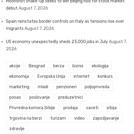
Moonshot shake-up seeks to win Beijing nod for stock market
debut
August 7, 2026
Spain reinstates border controls on Italy as tensions rise over
migrants
August 7, 2026
US economy unexpectedly sheds 23,000 jobs in July
August 7,
2026
akcije
Beograd
berza
biznis
ekologija
ekonomija
Evropska Unija
internet
konkurs
marketing
mladi
penzioneri
poljoprivreda
posao
poslovanje
preduzetnici
Privredna komora Srbije
prodaja
saveti
srbija
trgovina na berzi
turizam
video
zapošljavanje
zdravlje