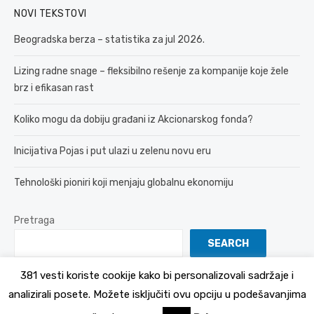
NOVI TEKSTOVI
Beogradska berza – statistika za jul 2026.
Lizing radne snage – fleksibilno rešenje za kompanije koje žele
brz i efikasan rast
Koliko mogu da dobiju građani iz Akcionarskog fonda?
Inicijativa Pojas i put ulazi u zelenu novu eru
Tehnološki pioniri koji menjaju globalnu ekonomiju
Pretraga
SEARCH
381 vesti koriste cookije kako bi personalizovali sadržaje i
analizirali posete. Možete isključiti ovu opciju u podešavanjima
© 2026 381 vesti
Politika Privatnosti