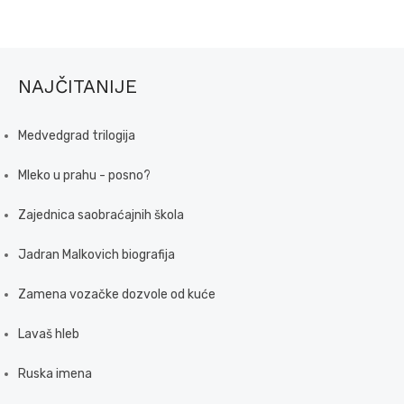
NAJČITANIJE
Medvedgrad trilogija
Mleko u prahu - posno?
Zajednica saobraćajnih škola
Jadran Malkovich biografija
Zamena vozačke dozvole od kuće
Lavaš hleb
Ruska imena