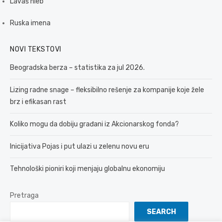
Lavaš hleb
Ruska imena
NOVI TEKSTOVI
Beogradska berza – statistika za jul 2026.
Lizing radne snage – fleksibilno rešenje za kompanije koje žele
brz i efikasan rast
Koliko mogu da dobiju građani iz Akcionarskog fonda?
Inicijativa Pojas i put ulazi u zelenu novu eru
Tehnološki pioniri koji menjaju globalnu ekonomiju
Pretraga
SEARCH