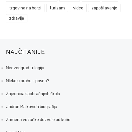
trgovina na berzi
turizam
video
zapošljavanje
zdravlje
NAJČITANIJE
Medvedgrad trilogija
Mleko u prahu - posno?
Zajednica saobraćajnih škola
Jadran Malkovich biografija
Zamena vozačke dozvole od kuće