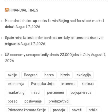
FINANCIAL TIMES
Moonshot shake-up seeks to win Beijing nod for stock market
debut
August 7, 2026
Spain reinstates border controls on Italy as tensions rise over
migrants
August 7, 2026
US economy unexpectedly sheds 23,000 jobs in July
August 7,
2026
akcije
Beograd
berza
biznis
ekologija
ekonomija
Evropska Unija
internet
konkurs
marketing
mladi
penzioneri
poljoprivreda
posao
poslovanje
preduzetnici
Privredna komora Srbije
prodaja
saveti
srbija