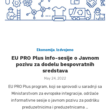
Ekonomija
,
Izdvojeno
EU PRO Plus info-sesije o Javnom
pozivu za dodelu bespovratnih
sredstava
Posted
May 24, 2022
on
EU PRO Plus program, koji se sprovodi u saradnji sa
Ministarstvom za evropske integracije, održaće
informativne sesije o javnom pozivu za podršku
preduzetnicima i preduzetnicama …