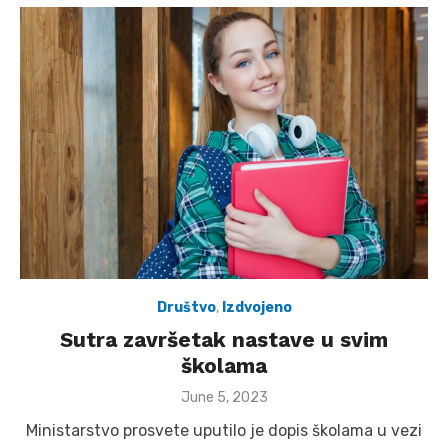
Društvo
,
Izdvojeno
Sutra završetak nastave u svim
školama
Posted
June 5, 2023
on
Ministarstvo prosvete uputilo je dopis školama u vezi