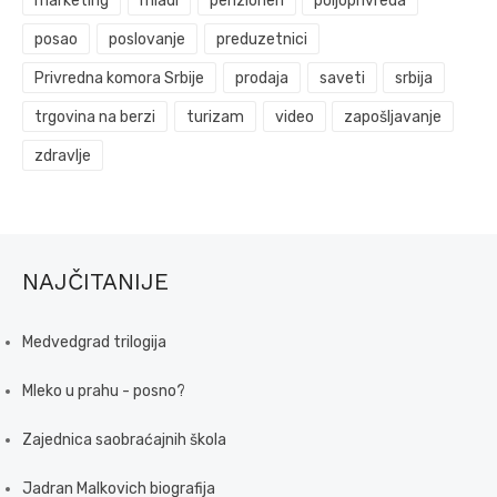
marketing
mladi
penzioneri
poljoprivreda
posao
poslovanje
preduzetnici
Privredna komora Srbije
prodaja
saveti
srbija
trgovina na berzi
turizam
video
zapošljavanje
zdravlje
NAJČITANIJE
Medvedgrad trilogija
Mleko u prahu - posno?
Zajednica saobraćajnih škola
Jadran Malkovich biografija