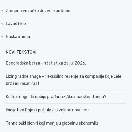
Zamena vozačke dozvole od kuće
Lavaš hleb
Ruska imena
NOVI TEKSTOVI
Beogradska berza – statistika za jul 2026.
Lizing radne snage – fleksibilno rešenje za kompanije koje žele
brz i efikasan rast
Koliko mogu da dobiju građani iz Akcionarskog fonda?
Inicijativa Pojas i put ulazi u zelenu novu eru
Tehnološki pioniri koji menjaju globalnu ekonomiju