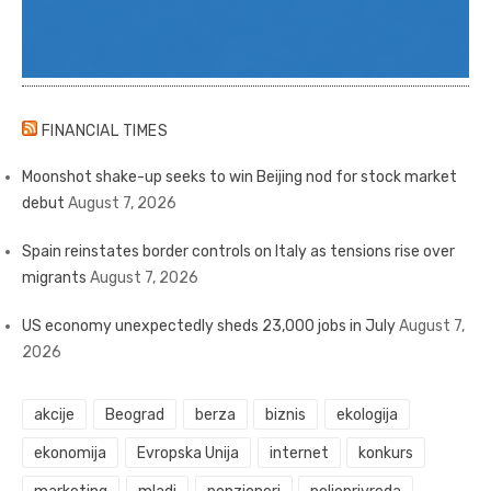
FINANCIAL TIMES
Moonshot shake-up seeks to win Beijing nod for stock market
debut
August 7, 2026
Spain reinstates border controls on Italy as tensions rise over
migrants
August 7, 2026
US economy unexpectedly sheds 23,000 jobs in July
August 7,
2026
akcije
Beograd
berza
biznis
ekologija
ekonomija
Evropska Unija
internet
konkurs