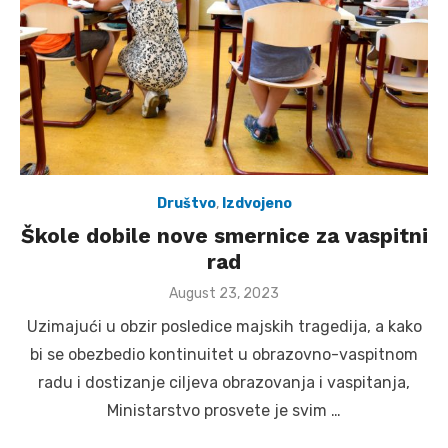
Društvo
,
Izdvojeno
Škole dobile nove smernice za vaspitni
rad
Posted
August 23, 2023
on
Uzimajući u obzir posledice majskih tragedija, a kako
bi se obezbedio kontinuitet u obrazovno-vaspitnom
radu i dostizanje ciljeva obrazovanja i vaspitanja,
Ministarstvo prosvete je svim …