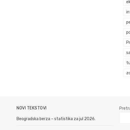
ek
i
p
p
P
s
t
zd
NOVI TEKSTOVI
Pretr
Beogradska berza – statistika za jul 2026.