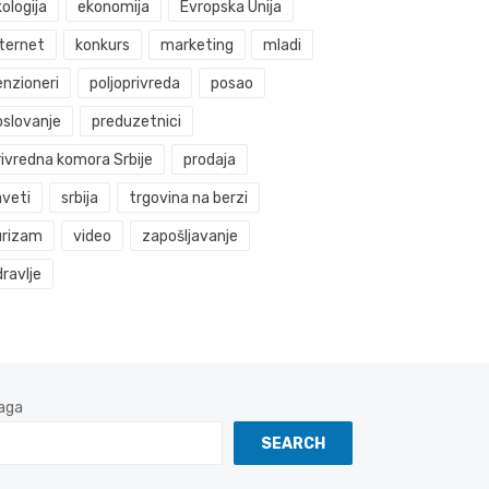
ologija
ekonomija
Evropska Unija
nternet
konkurs
marketing
mladi
enzioneri
poljoprivreda
posao
oslovanje
preduzetnici
rivredna komora Srbije
prodaja
aveti
srbija
trgovina na berzi
urizam
video
zapošljavanje
ravlje
aga
SEARCH