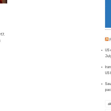
17.
8
US 
Jul
Iran
US 
Sau
pac
ak