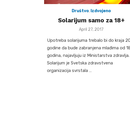
Društvo
,
Izdvojeno
Solarijum samo za 18+
Posted
April 27, 2017
on
Upotreba solarijuma trebalo bi do kraja 20
godine da bude zabranjena mlađima od 1
godina, najavljuju iz Ministarstva zdravlja.
Solarijum je Svetska zdravstvena
organizacija svrstala …