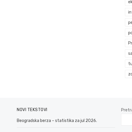
ek
i
p
p
P
s
t
zd
NOVI TEKSTOVI
Pretr
Beogradska berza – statistika za jul 2026.