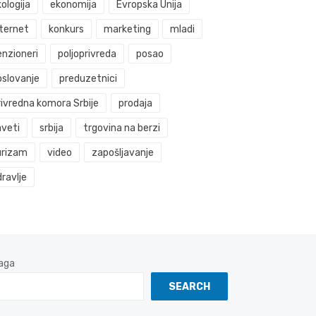
ologija
ekonomija
Evropska Unija
nternet
konkurs
marketing
mladi
enzioneri
poljoprivreda
posao
oslovanje
preduzetnici
rivredna komora Srbije
prodaja
aveti
srbija
trgovina na berzi
urizam
video
zapošljavanje
ravlje
aga
SEARCH