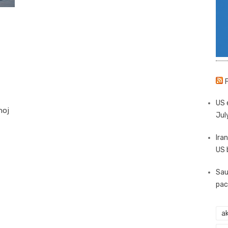
US 
noj
Jul
Iran
US 
Sau
pac
ak