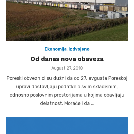
Ekonomija
,
Izdvojeno
Od danas nova obaveza
Posted
August 27, 2018
on
Poreski obveznici su dužni da od 27. avgusta Poreskoj
upravi dostavljaju podatke o svim skladišnim,
odnosno poslovnim prostorijama u kojima obavljaju
delatnost. Moraće i da …