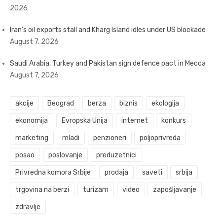
2026
Iran’s oil exports stall and Kharg Island idles under US blockade
August 7, 2026
Saudi Arabia, Turkey and Pakistan sign defence pact in Mecca
August 7, 2026
akcije
Beograd
berza
biznis
ekologija
ekonomija
Evropska Unija
internet
konkurs
marketing
mladi
penzioneri
poljoprivreda
posao
poslovanje
preduzetnici
Privredna komora Srbije
prodaja
saveti
srbija
trgovina na berzi
turizam
video
zapošljavanje
zdravlje