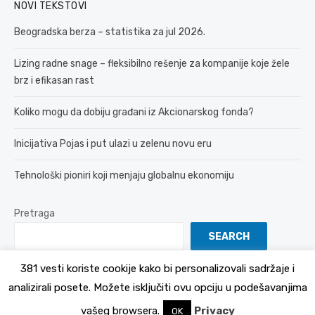
NOVI TEKSTOVI
Beogradska berza – statistika za jul 2026.
Lizing radne snage – fleksibilno rešenje za kompanije koje žele
brz i efikasan rast
Koliko mogu da dobiju građani iz Akcionarskog fonda?
Inicijativa Pojas i put ulazi u zelenu novu eru
Tehnološki pioniri koji menjaju globalnu ekonomiju
Pretraga
SEARCH
381 vesti koriste cookije kako bi personalizovali sadržaje i
analizirali posete. Možete isključiti ovu opciju u podešavanjima
© 2026 381 vesti
Politika Privatnosti
vašeg browsera.
Privacy
OK