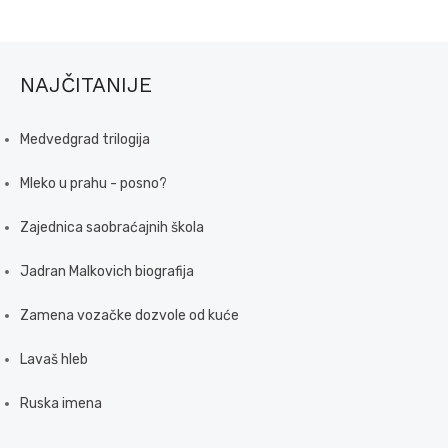
NAJČITANIJE
Medvedgrad trilogija
Mleko u prahu - posno?
Zajednica saobraćajnih škola
Jadran Malkovich biografija
Zamena vozačke dozvole od kuće
Lavaš hleb
Ruska imena