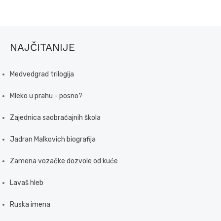
NAJČITANIJE
Medvedgrad trilogija
Mleko u prahu - posno?
Zajednica saobraćajnih škola
Jadran Malkovich biografija
Zamena vozačke dozvole od kuće
Lavaš hleb
Ruska imena