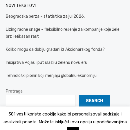
NOVI TEKSTOVI
Beogradska berza – statistika za jul 2026.
Lizing radne snage – fleksibilno rešenje za kompanije koje žele
brz i efikasan rast
Koliko mogu da dobiju građani iz Akcionarskog fonda?
Inicijativa Pojas i put ulazi u zelenu novu eru
Tehnološki pioniri koji menjaju globalnu ekonomiju
Pretraga
SEARCH
381 vesti koriste cookije kako bi personalizovali sadržaje i
analizirali posete. Možete isključiti ovu opciju u podešavanjima
© 2026 381 vesti
Politika Privatnosti