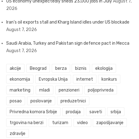
US economy unexpectedly sheds 23,000 jobs in July
August 7,
2026
Iran’s oil exports stall and Kharg Island idles under US blockade
August 7, 2026
Saudi Arabia, Turkey and Pakistan sign defence pact in Mecca
August 7, 2026
akcije
Beograd
berza
biznis
ekologija
ekonomija
Evropska Unija
internet
konkurs
marketing
mladi
penzioneri
poljoprivreda
posao
poslovanje
preduzetnici
Privredna komora Srbije
prodaja
saveti
srbija
trgovina na berzi
turizam
video
zapošljavanje
zdravlje