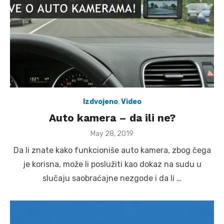
Izdvojeno
,
Video
Auto kamera – da ili ne?
Posted
May 28, 2019
on
Da li znate kako funkcioniše auto kamera, zbog čega
je korisna, može li poslužiti kao dokaz na sudu u
slučaju saobraćajne nezgode i da li …