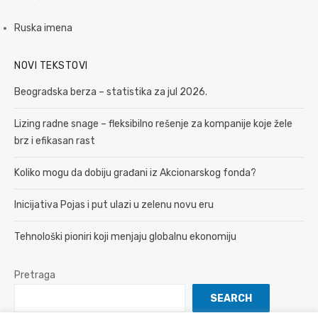
Ruska imena
NOVI TEKSTOVI
Beogradska berza – statistika za jul 2026.
Lizing radne snage – fleksibilno rešenje za kompanije koje žele
brz i efikasan rast
Koliko mogu da dobiju građani iz Akcionarskog fonda?
Inicijativa Pojas i put ulazi u zelenu novu eru
Tehnološki pioniri koji menjaju globalnu ekonomiju
Pretraga
SEARCH