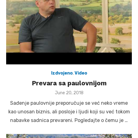
Izdvojeno
,
Video
Prevara sa paulovnijom
Posted
June 20, 2018
on
Sađenje paulovnije preporučuje se već neko vreme
kao unosan biznis, ali posloje i ljudi koji su već tokom
nabavke sadnica prevareni. Pogledajte o čemu je …