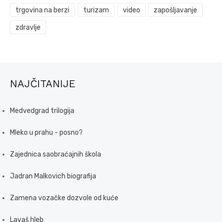
trgovina na berzi
turizam
video
zapošljavanje
zdravlje
NAJČITANIJE
Medvedgrad trilogija
Mleko u prahu - posno?
Zajednica saobraćajnih škola
Jadran Malkovich biografija
Zamena vozačke dozvole od kuće
Lavaš hleb