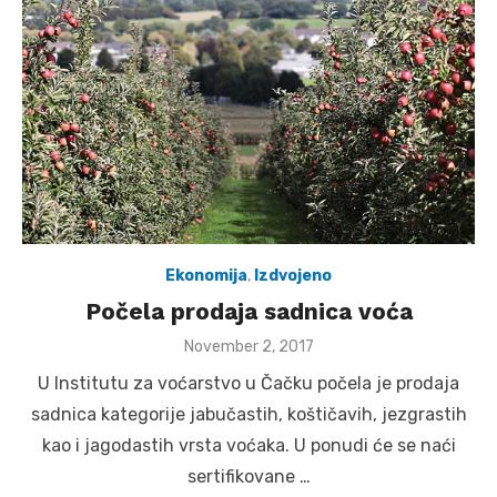
Ekonomija
,
Izdvojeno
Počela prodaja sadnica voća
Posted
November 2, 2017
on
U Institutu za voćarstvo u Čačku počela je prodaja
sadnica kategorije jabučastih, koštičavih, jezgrastih
kao i jagodastih vrsta voćaka. U ponudi će se naći
sertifikovane …