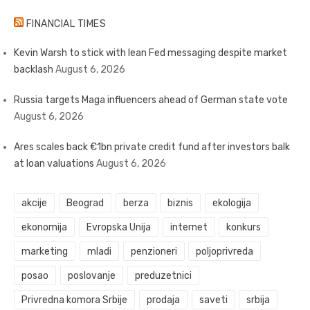
FINANCIAL TIMES
Kevin Warsh to stick with lean Fed messaging despite market
backlash
August 6, 2026
Russia targets Maga influencers ahead of German state vote
August 6, 2026
Ares scales back €1bn private credit fund after investors balk
at loan valuations
August 6, 2026
akcije
Beograd
berza
biznis
ekologija
ekonomija
Evropska Unija
internet
konkurs
marketing
mladi
penzioneri
poljoprivreda
posao
poslovanje
preduzetnici
Privredna komora Srbije
prodaja
saveti
srbija