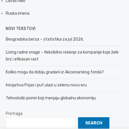
Lavaš hleb
Ruska imena
NOVI TEKSTOVI
Beogradska berza – statistika za jul 2026.
Lizing radne snage – fleksibilno rešenje za kompanije koje žele
brz i efikasan rast
Koliko mogu da dobiju građani iz Akcionarskog fonda?
Inicijativa Pojas i put ulazi u zelenu novu eru
Tehnološki pioniri koji menjaju globalnu ekonomiju
Pretraga
SEARCH