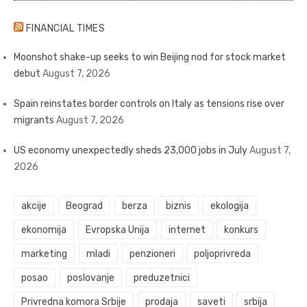
FINANCIAL TIMES
Moonshot shake-up seeks to win Beijing nod for stock market
debut
August 7, 2026
Spain reinstates border controls on Italy as tensions rise over
migrants
August 7, 2026
US economy unexpectedly sheds 23,000 jobs in July
August 7,
2026
akcije
Beograd
berza
biznis
ekologija
ekonomija
Evropska Unija
internet
konkurs
marketing
mladi
penzioneri
poljoprivreda
posao
poslovanje
preduzetnici
Privredna komora Srbije
prodaja
saveti
srbija