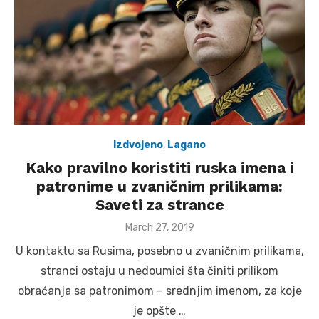
Izdvojeno
,
Lagano
Kako pravilno koristiti ruska imena i
patronime u zvaničnim prilikama:
Saveti za strance
Posted
March 27, 2019
on
U kontaktu sa Rusima, posebno u zvaničnim prilikama,
stranci ostaju u nedoumici šta činiti prilikom
obraćanja sa patronimom – srednjim imenom, za koje
je opšte …