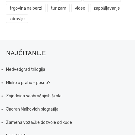
trgovina na berzi
turizam
video
zapošljavanje
zdravlje
NAJČITANIJE
Medvedgrad trilogija
Mleko u prahu - posno?
Zajednica saobraćajnih škola
Jadran Malkovich biografija
Zamena vozačke dozvole od kuće