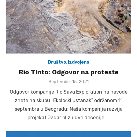
Društvo
,
Izdvojeno
Rio Tinto: Odgovor na proteste
Posted
September 15, 2021
on
Odgovor kompanije Rio Sava Exploration na navode
iznete na skupu “Ekološki ustanak” održanom 11.
septembra u Beogradu: Naša kompanija razvija
projekat Jadar blizu dve decenije. …