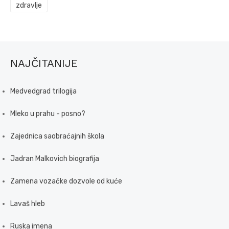
zdravlje
NAJČITANIJE
Medvedgrad trilogija
Mleko u prahu - posno?
Zajednica saobraćajnih škola
Jadran Malkovich biografija
Zamena vozačke dozvole od kuće
Lavaš hleb
Ruska imena