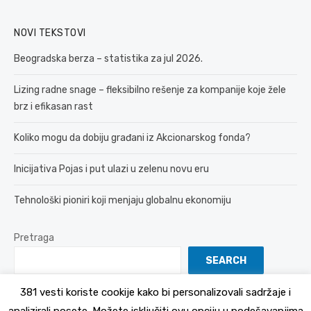
NOVI TEKSTOVI
Beogradska berza – statistika za jul 2026.
Lizing radne snage – fleksibilno rešenje za kompanije koje žele
brz i efikasan rast
Koliko mogu da dobiju građani iz Akcionarskog fonda?
Inicijativa Pojas i put ulazi u zelenu novu eru
Tehnološki pioniri koji menjaju globalnu ekonomiju
Pretraga
SEARCH
381 vesti koriste cookije kako bi personalizovali sadržaje i