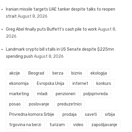
Iranian missile targets UAE tanker despite talks to reopen
strait
August 8, 2026
Greg Abel finally puts Buffett’s cash pile to work
August 8,
2026
Landmark crypto bill stalls in US Senate despite $225mn
spending push
August 8, 2026
akcije
Beograd
berza
biznis
ekologija
ekonomija
Evropska Unija
internet
konkurs
marketing
mladi
penzioneri
poljoprivreda
posao
poslovanje
preduzetnici
Privredna komora Srbije
prodaja
saveti
srbija
trgovina na berzi
turizam
video
zapošljavanje