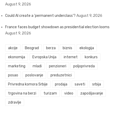
August 9, 2026
Could AI create a ‘permanent underclass’?
August 9, 2026
France faces budget showdown as presidential election looms
August 9, 2026
akcije
Beograd
berza
biznis
ekologija
ekonomija
Evropska Unija
internet
konkurs
marketing
mladi
penzioneri
poljoprivreda
posao
poslovanje
preduzetnici
Privredna komora Srbije
prodaja
saveti
srbija
trgovina na berzi
turizam
video
zapošljavanje
zdravlje