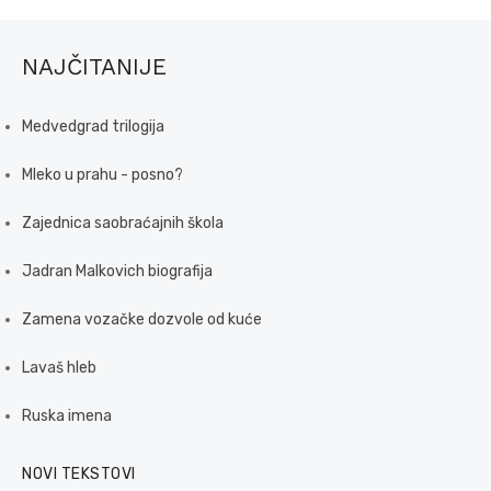
NAJČITANIJE
Medvedgrad trilogija
Mleko u prahu - posno?
Zajednica saobraćajnih škola
Jadran Malkovich biografija
Zamena vozačke dozvole od kuće
Lavaš hleb
Ruska imena
NOVI TEKSTOVI