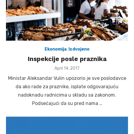
Ekonomija
,
Izdvojeno
Inspekcije posle praznika
Posted
April 14, 2017
on
Ministar Aleksandar Vulin upozorio je sve poslodavce
da ako rade za praznike, isplate odgovarajuću
nadoknadu radnicima u skladu sa zakonom.
Podsećajući da su pred nama …