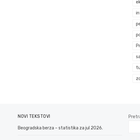
ek
i
p
p
P
s
t
zd
NOVI TEKSTOVI
Pretr
Beogradska berza – statistika za jul 2026.