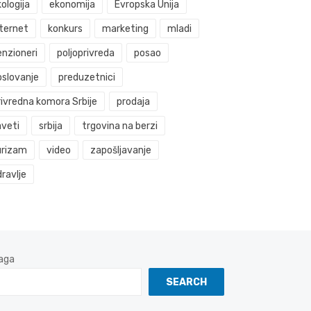
ologija
ekonomija
Evropska Unija
nternet
konkurs
marketing
mladi
enzioneri
poljoprivreda
posao
oslovanje
preduzetnici
rivredna komora Srbije
prodaja
aveti
srbija
trgovina na berzi
urizam
video
zapošljavanje
ravlje
aga
SEARCH