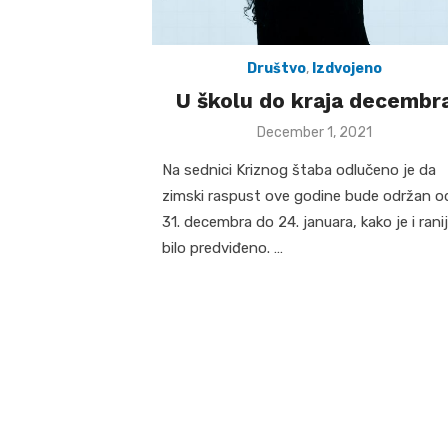
Društvo
,
Izdvojeno
U školu do kraja decembr
Posted
December 1, 2021
on
Na sednici Kriznog štaba odlučeno je da
zimski raspust ove godine bude održan o
31. decembra do 24. januara, kako je i rani
bilo predviđeno. …