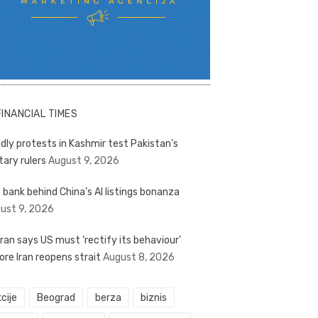
FINANCIAL TIMES
dly protests in Kashmir test Pakistan’s
tary rulers
August 9, 2026
 bank behind China’s AI listings bonanza
ust 9, 2026
ran says US must ‘rectify its behaviour’
ore Iran reopens strait
August 8, 2026
cije
Beograd
berza
biznis