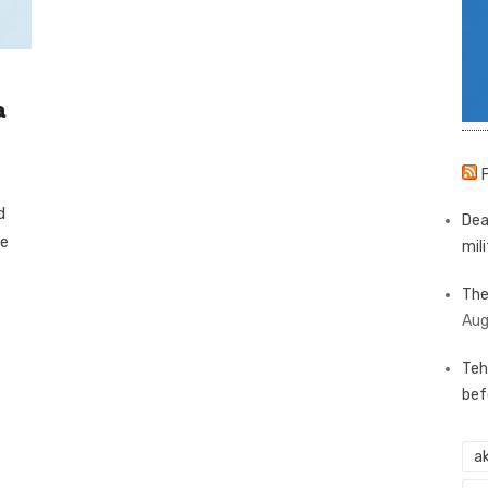
a
d
Dea
je
mili
The
Aug
Teh
bef
ak