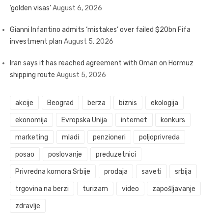
‘golden visas’
August 6, 2026
Gianni Infantino admits ‘mistakes’ over failed $20bn Fifa
investment plan
August 5, 2026
Iran says it has reached agreement with Oman on Hormuz
shipping route
August 5, 2026
akcije
Beograd
berza
biznis
ekologija
ekonomija
Evropska Unija
internet
konkurs
marketing
mladi
penzioneri
poljoprivreda
posao
poslovanje
preduzetnici
Privredna komora Srbije
prodaja
saveti
srbija
trgovina na berzi
turizam
video
zapošljavanje
zdravlje