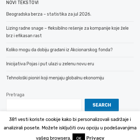
NOVI TEKSTOVI
Beogradska berza – statistika za jul 2026.
Lizing radne snage – fleksibilno rešenje za kompanije koje žele
brz i efikasan rast
Koliko mogu da dobiju građani iz Akcionarskog fonda?
Inicijativa Pojas i put ulazi u zelenu novu eru
Tehnološki pioniri koji menjaju globalnu ekonomiju
Pretraga
SEARCH
381 vesti koriste cookije kako bi personalizovali sadržaje i
analizirali posete. Možete isključiti ovu opciju u podešavanjima
© 2026 381 vesti
Politika Privatnosti
vašeg browsera.
Privacy
OK