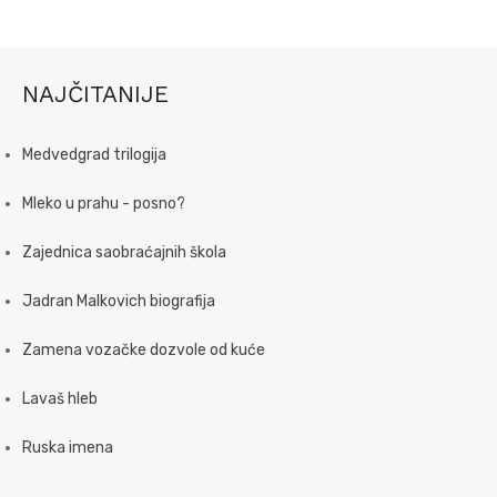
NAJČITANIJE
Medvedgrad trilogija
Mleko u prahu - posno?
Zajednica saobraćajnih škola
Jadran Malkovich biografija
Zamena vozačke dozvole od kuće
Lavaš hleb
Ruska imena