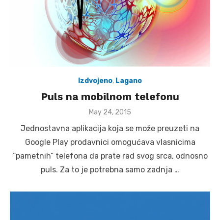
Izdvojeno
,
Lagano
Puls na mobilnom telefonu
Posted
May 24, 2015
on
Jednostavna aplikacija koja se može preuzeti na
Google Play prodavnici omogućava vlasnicima
“pametnih” telefona da prate rad svog srca, odnosno
puls. Za to je potrebna samo zadnja …